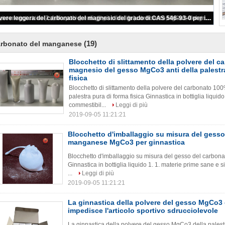
Blocchetto di slittamento della polvere del carbonato 100% del magnesio del gesso MgCo3 anti della palestra pura di forma fisica
(19)
arbonato del manganese
Blocchetto di slittamento della polvere del 
magnesio del gesso MgCo3 anti della palestr
fisica
Blocchetto di slittamento della polvere del carbonato 1
palestra pura di forma fisica Ginnastica in bottiglia liquid
commestibil...
Leggi di più
2019-09-05 11:21:21
Blocchetto d'imballaggio su misura del gesso
manganese MgCo3 per ginnastica
Blocchetto d'imballaggio su misura del gesso del carbo
Ginnastica in bottiglia liquido 1. 1. materie prime sane e 
...
Leggi di più
2019-09-05 11:21:21
La ginnastica della polvere del gesso MgCo3 
impedisce l'articolo sportivo sdrucciolevole
La ginnastica della polvere del gesso MgCo3 della palestr