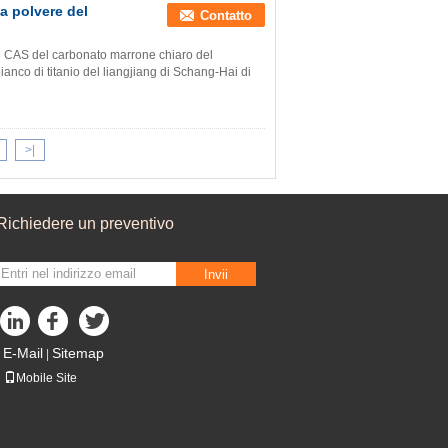
la polvere del
Contatto
3 CAS del carbonato marrone chiaro del
bianco di titanio del liangjiang di Schang-Hai di
>|
Richiedere un preventivo
Invii
E-Mail
Sitemap
|
Mobile Site