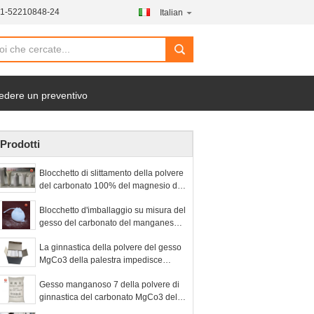
21-52210848-24
Italian
search
edere un preventivo
Prodotti
Blocchetto di slittamento della polvere
del carbonato 100% del magnesio del
gesso MgCo3 anti della palestra pura
Blocchetto d'imballaggio su misura del
di forma fisica
gesso del carbonato del manganese
MgCo3 per ginnastica
La ginnastica della polvere del gesso
MgCo3 della palestra impedisce
l'articolo sportivo sdrucciolevole
Gesso manganoso 7 della polvere di
ginnastica del carbonato MgCo3 del
grado di industria - dimensione 10um