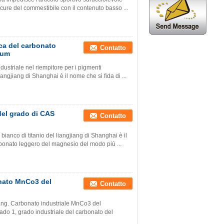
sicure del commestibile con il contenuto basso ...
ca del carbonato
Contatto
0um
ustriale nel riempitore per i pigmenti
liangjiang di Shanghai è il nome che si fida di ...
del grado di CAS
Contatto
 bianco di titanio del liangjiang di Shanghai è il
arbonato leggero del magnesio del modo più ...
onato MnCo3 del
Contatto
jiang. Carbonato industriale MnCo3 del
do 1, grado industriale del carbonato del