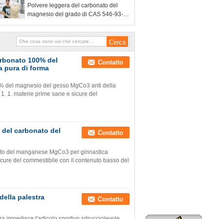
Polvere leggera del carbonato del
magnesio del grado di CAS 546-93-0
per i prodotti di gomma
carbonato 100% del
Contatto
a pura di forma
00% del magnesio del gesso MgCo3 anti della
o 1. 1. materie prime sane e sicure del
 del carbonato del
Contatto
nato del manganese MgCo3 per ginnastica
sicure del commestibile con il contenuto basso del
della palestra
Contatto
a impedisce l'articolo sportivo sdrucciolevole