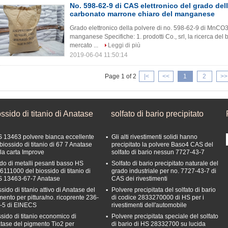
No. 598-62-9 di CAS elettronico del grado del
carbonato marrone chiaro del manganese
Grado elettronico della polvere di no. 598-62-9 di MnCO
manganese Specifiche: 1. prodotti Co., srl, la ricerca del 
mercato ...
Leggi di più
2019-06-04 11:50:14
Page 1 of 2
|<
<<
1
2
>>
ssido di titanio di Anatase
solfato di bario precipitato
 13463 polvere bianca eccellente
Gli alti rivestimenti solidi hanno
biossido di titanio di 67 7 Anatase
precipitato la polvere Baso4 CAS del
 la carta Improve
solfato di bario nessun 7727-43-7
do di metalli pesanti basso HS
Solfato di bario precipitato naturale del
6111000 del biossido di titanio di
grado industriale per no. 7727-43-7 di
 13463-67-7 Anatase
CAS dei rivestimenti
sido di titanio attivo di Anatase del
Polvere precipitata del solfato di bario
mento per pittura/no. ricoprente 236-
di codice 2833270000 di HS per i
-5 di ElNECS
rivestimenti dell'automobile
ssido di titanio economico di
Polvere precipitata speciale del solfato
tase del pigmento Tio2 per
di bario di HS 28332700 su lucida