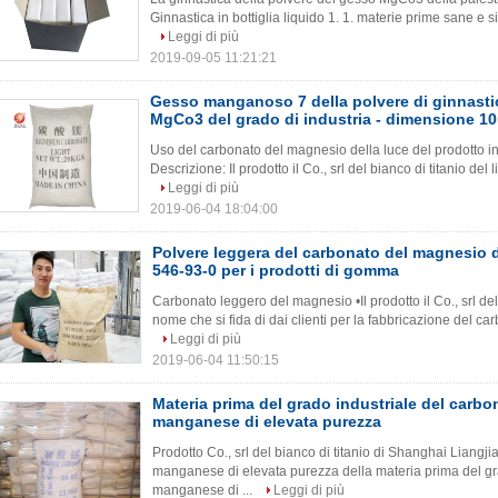
Ginnastica in bottiglia liquido 1. 1. materie prime sane e 
Leggi di più
2019-09-05 11:21:21
Gesso manganoso 7 della polvere di ginnasti
MgCo3 del grado di industria - dimensione 1
Uso del carbonato del magnesio della luce del prodotto ind
Descrizione: Il prodotto il Co., srl del bianco di titanio del 
Leggi di più
2019-06-04 18:04:00
Polvere leggera del carbonato del magnesio 
546-93-0 per i prodotti di gomma
Carbonato leggero del magnesio •Il prodotto il Co., srl del
nome che si fida di dai clienti per la fabbricazione del c
Leggi di più
2019-06-04 11:50:15
Materia prima del grado industriale del carb
manganese di elevata purezza
Prodotto Co., srl del bianco di titanio di Shanghai Liang
manganese di elevata purezza della materia prima del gra
manganese di ...
Leggi di più