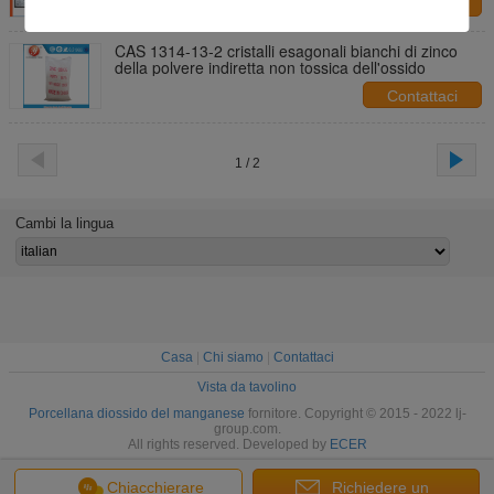
Contattaci
CAS 1314-13-2 cristalli esagonali bianchi di zinco
della polvere indiretta non tossica dell'ossido
Contattaci
1 / 2
Cambi la lingua
Casa
|
Chi siamo
|
Contattaci
Vista da tavolino
Porcellana diossido del manganese
fornitore. Copyright © 2015 - 2022 lj-
group.com.
All rights reserved. Developed by
ECER
Chiacchierare
Richiedere un