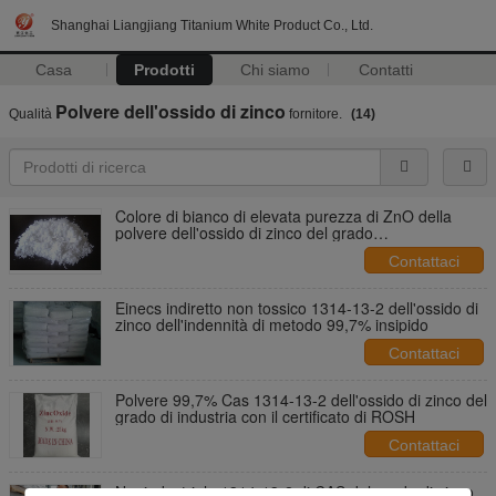
Shanghai Liangjiang Titanium White Product Co., Ltd.
Casa
Prodotti
Chi siamo
Contatti
Polvere dell'ossido di zinco
Qualità
fornitore.
(14)
Colore di bianco di elevata purezza di ZnO della
polvere dell'ossido di zinco del grado
dell'alimentazione di agricoltura
Contattaci
Einecs indiretto non tossico 1314-13-2 dell'ossido di
zinco dell'indennità di metodo 99,7% insipido
Contattaci
Polvere 99,7% Cas 1314-13-2 dell'ossido di zinco del
grado di industria con il certificato di ROSH
Contattaci
No. industriale 1314-13-2 di CAS del grado di zinco