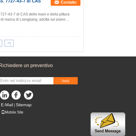
no. 7727-43-7 di CAS
Contatto
 7727-43-7 di CAS delle mani e della pittura
di marca di Liangjiang, adotta sul piano ...
>|
Richiedere un preventivo
Invii
E-Mail
Sitemap
|
Mobile Site