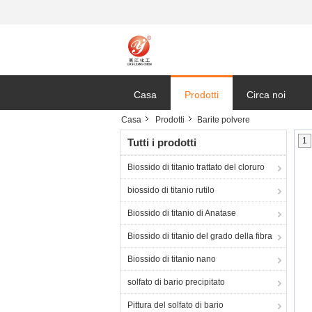
Casa
Prodotti
Circa noi
Casa
Prodotti
Barite polvere
1
Tutti i prodotti
Biossido di titanio trattato del cloruro
biossido di titanio rutilo
Biossido di titanio di Anatase
Biossido di titanio del grado della fibra
Biossido di titanio nano
solfato di bario precipitato
Pittura del solfato di bario