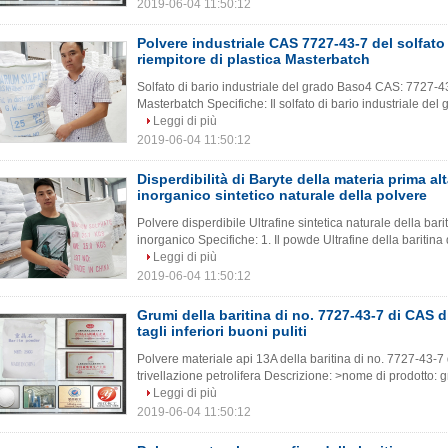
2019-06-04 11:50:12
Polvere industriale CAS 7727-43-7 del solfato d
riempitore di plastica Masterbatch
Solfato di bario industriale del grado Baso4 CAS: 7727-43-
Masterbatch Specifiche: Il solfato di bario industriale del 
Leggi di più
2019-06-04 11:50:12
Disperdibilità di Baryte della materia prima a
inorganico sintetico naturale della polvere
Polvere disperdibile Ultrafine sintetica naturale della bar
inorganico Specifiche: 1. Il powde Ultrafine della baritina 
Leggi di più
2019-06-04 11:50:12
Grumi della baritina di no. 7727-43-7 di CAS d
tagli inferiori buoni puliti
Polvere materiale api 13A della baritina di no. 7727-43-7 
trivellazione petrolifera Descrizione: >nome di prodotto: 
Leggi di più
2019-06-04 11:50:12