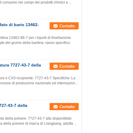
il consumo nei campi dei prodotti chimici e ...
ato di bario 13462-
Contatto
ina 13462-86-7 per i liquidi di trivellazione
yte del grumo della baritina >peso specifico:
tura 7727-43-7 della
Contatto
tura e CAS ricoprente: 7727-43-7 Specifiche: La
processo di produzione nazionale ed internazion...
727-43-7 della
Contatto
to della polvere: 7727-43-7 alto disperdibile
a della polvere di marca di Liangjiang, adotta ...