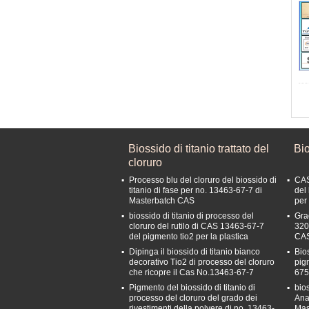
Biossido di titanio trattato del
Bio
cloruro
Processo blu del cloruro del biossido di
CAS
titanio di fase per no. 13463-67-7 di
del 
Masterbatch CAS
per
biossido di titanio di processo del
Gra
cloruro del rutilo di CAS 13463-67-7
320
del pigmento tio2 per la plastica
CAS
Dipinga il biossido di titanio bianco
Bios
decorativo Tio2 di processo del cloruro
pig
che ricopre il Cas No.13463-67-7
675
Pigmento del biossido di titanio di
bio
processo del cloruro del grado dei
Ana
rivestimenti della polvere di no. 13463-
Mas