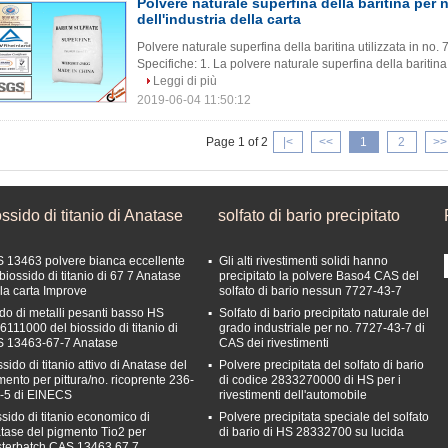
Polvere naturale superfina della baritina per 
dell'industria della carta
Polvere naturale superfina della baritina utilizzata in no.
Specifiche: 1. La polvere naturale superfina della baritina 
Leggi di più
2019-06-04 11:50:12
Page 1 of 2
|<
<<
1
2
>>
ssido di titanio di Anatase
solfato di bario precipitato
 13463 polvere bianca eccellente
Gli alti rivestimenti solidi hanno
biossido di titanio di 67 7 Anatase
precipitato la polvere Baso4 CAS del
 la carta Improve
solfato di bario nessun 7727-43-7
do di metalli pesanti basso HS
Solfato di bario precipitato naturale del
6111000 del biossido di titanio di
grado industriale per no. 7727-43-7 di
 13463-67-7 Anatase
CAS dei rivestimenti
sido di titanio attivo di Anatase del
Polvere precipitata del solfato di bario
mento per pittura/no. ricoprente 236-
di codice 2833270000 di HS per i
-5 di ElNECS
rivestimenti dell'automobile
ssido di titanio economico di
Polvere precipitata speciale del solfato
tase del pigmento Tio2 per
di bario di HS 28332700 su lucida
terbatch CAS 13463 67 7