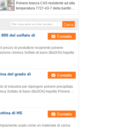
Polvere bianca CAS resistente ad alta
temperatura 7727-43-7 della baritina
della particella minuscola
 800 del solfato di
Contatto
l prezzo di produttore ricoprente polvere
osizione chimica Solfato di bario (BaSO4) Aspetto
tina del grado di
Contatto
do di industria per dipingere polvere precipitata
ica Solfato di bario (BaSO4) Aspetto Polvere ...
ritina di HS
Contatto
. Ampiamente usato come un materiale di carica