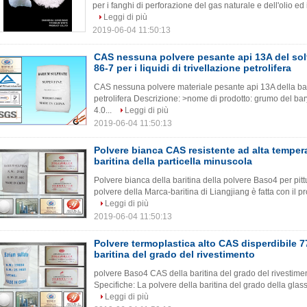
per i fanghi di perforazione del gas naturale e dell'olio ed 
Leggi di più
2019-06-04 11:50:13
CAS nessuna polvere pesante api 13A del solf
86-7 per i liquidi di trivellazione petrolifera
CAS nessuna polvere materiale pesante api 13A della barit
petrolifera Descrizione: >nome di prodotto: grumo del bar
4.0...
Leggi di più
2019-06-04 11:50:13
Polvere bianca CAS resistente ad alta tempera
baritina della particella minuscola
Polvere bianca della baritina della polvere Baso4 per pit
polvere della Marca-baritina di Liangjiang è fatta con il 
Leggi di più
2019-06-04 11:50:13
Polvere termoplastica alto CAS disperdibile 7
baritina del grado del rivestimento
polvere Baso4 CAS della baritina del grado del rivestimen
Specifiche: La polvere della baritina del grado della glass
Leggi di più