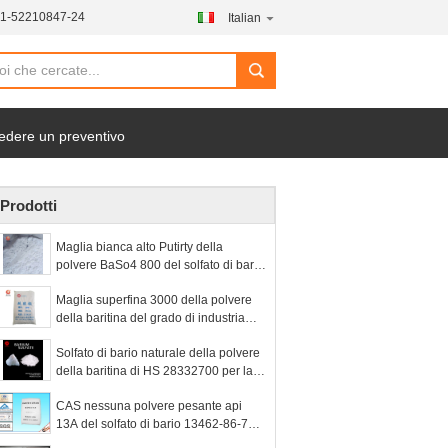
21-52210847-24
Italian
search
edere un preventivo
Prodotti
Maglia bianca alto Putirty della
polvere BaSo4 800 del solfato di bario
per ricoprire
Maglia superfina 3000 della polvere
della baritina del grado di industria
precipitata per dipingere
Solfato di bario naturale della polvere
della baritina di HS 28332700 per la
polvere di perforazione
CAS nessuna polvere pesante api
13A del solfato di bario 13462-86-7
per i liquidi di trivellazione petrolifera