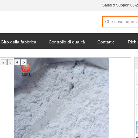
Sales & Support:
86-
Giro della fabbrica
Controllo di qualità
Contattici
Richi
2
3
4
5