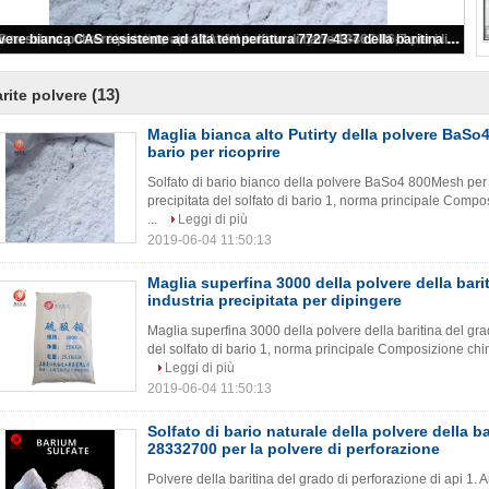
Maglia bianca alto Putirty della polvere BaSo4 800 del solfato di bario per ricoprire
(13)
rite polvere
Maglia bianca alto Putirty della polvere BaSo4
bario per ricoprire
Solfato di bario bianco della polvere BaSo4 800Mesh per i
precipitata del solfato di bario 1, norma principale Comp
...
Leggi di più
2019-06-04 11:50:13
Maglia superfina 3000 della polvere della bari
industria precipitata per dipingere
Maglia superfina 3000 della polvere della baritina del gra
del solfato di bario 1, norma principale Composizione chim
Leggi di più
2019-06-04 11:50:13
Solfato di bario naturale della polvere della ba
28332700 per la polvere di perforazione
Polvere della baritina del grado di perforazione di api 1