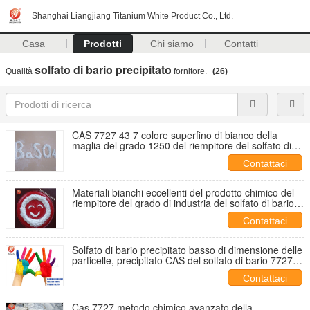
Shanghai Liangjiang Titanium White Product Co., Ltd.
Casa
Prodotti
Chi siamo
Contatti
solfato di bario precipitato
Qualità
fornitore.
(26)
CAS 7727 43 7 colore superfino di bianco della
maglia del grado 1250 del riempitore del solfato di
bario Baso4
Contattaci
Materiali bianchi eccellenti del prodotto chimico del
riempitore del grado di industria del solfato di bario
Baso4
Contattaci
Solfato di bario precipitato basso di dimensione delle
particelle, precipitato CAS del solfato di bario 7727
43 7
Contattaci
Cas 7727 metodo chimico avanzato della