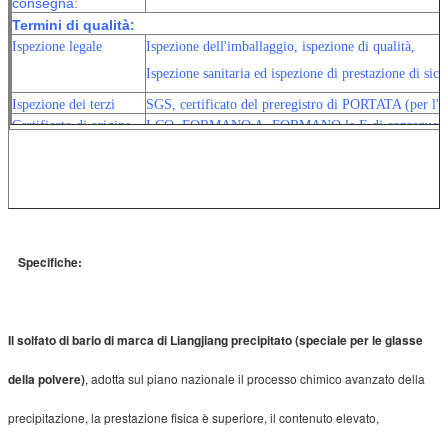
consegna:
solfato di bario da vendere
Termini di qualità:
Ispezione legale
Ispezione dell'imballaggio, ispezione di qualità,
Ispezione sanitaria ed ispezione di prestazione di sicu
Ispezione dei terzi
SGS, certificato del preregistro di PORTATA (per l'
Certificato di origine
I CO, FORMANO A, FORMANO la E di conseguen
Specifiche:
Il solfato di bario di marca di Liangjiang precipitato (speciale per le glasse
della polvere)
, adotta sul piano nazionale il processo chimico avanzato della
precipitazione, la prestazione fisica è superiore, il contenuto elevato,