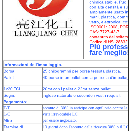
chimica stabile. Può as
con alta densità e super
ampiamente usato in pi
mani, plastica, gomma, 
vetro, elettronica, cos
ISO9001: 2008, POR
CAS: 7727-43-7
contenuto
del solfato
d
Codice di HS: 283327
Più profess
fare meglio!
Informazioni dell'imballaggio:
solfato di bario da vendere
solf
Borsa:
25 chilogrammi per borsa tessuta plastica.
Pallet:
40 borse in un pallet con la pellicola d'imballag
vendere
solfato 
1x20'FCL:
20mt con i pallet o 22mt senza pallet.
Segni:
inglese naturale o secondo i vostri requisiti.
solfato di bario da vendere
Pagamento:
T/T
acconto di 30% in anticipo con equilibrio contro la c
L/C
vista irrevocabile LC.
Altro
per essere negoziato.
Termine di
0
1
giorni dopo l'acconto della ricevuta 30% o il LC p