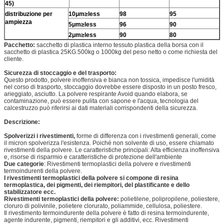
45)
distribuzione per
10μm≥less
98
95
ampiezza
5μm≥less
96
90
2μm≥less
90
80
Pacchetto:
sacchetto di plastica interno tessuto plastica della borsa con il
sacchetto di plastica 25KG.500kg o 1000kg del peso netto o come richiesta del
cliente.
Sicurezza di stoccaggio e del trasporto:
Questo prodotto, polvere inoffensiva e bianca non tossica, impedisce l'umidità
nel corso di trasporto, stoccaggio dovrebbe essere disposto in un posto fresco,
arieggiato, asciutto. La polvere respirante Avoid quando elabora, se
contaminazione, può essere pulita con sapone e l'acqua, tecnologia del
calcestruzzo può riferirsi ai dati materiali corrispondenti della sicurezza.
Descrizione:
Spolverizzi i rivestimenti,
forme di differenza con i rivestimenti generali, come
il micron spolverizza l'esistenza. Poiché non solvente di uso, essere chiamato
rivestimenti della polvere. Le caratteristiche principali: Alta efficienza inoffensiva
e, risorse di risparmio e caratteristiche di protezione dell'ambiente
Due categorie
: Rivestimenti termoplastici della polvere e rivestimenti
termoindurenti della polvere.
I rivestimenti termoplastici della polvere si compone di resina
termoplastica, dei pigmenti, dei riempitori, del plastificante e dello
stabilizzatore ecc.
Rivestimenti termoplastici della polvere:
polietilene, polipropilene, poliestere,
cloruro di polivinile, polietere clorurato, poliammide, cellulosa, poliestere.
Il rivestimento termoindurente della polvere è fatto di resina termoindurente,
agente indurente, pigmenti, riempitori e gli additivi, ecc. Rivestimenti