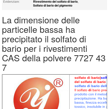
Rivestimento del solfato di bario
Evidenziare:
,
Solfato di bario del pigmento
La dimensione delle
particelle bassa ha
precipitato il solfato di
bario per i rivestimenti
CAS della polvere 7727 43
7
solfato di bario|
solf
del solfato di bario |
solfato di bario dell
Il solfato
di
bario preci
prodotto con il metodo
precipitazione. Ha buo
bassa, finezza eccelle
tossico, insolubile in 