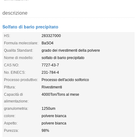
descrizione
Solfato di bario precipitato
HS:
283327000
Formula molecolare:
BaSO4
Qualita Standard:
grado dei rivestimenti della polvere
Nome di modello:
solfato di bario precipitato
CAS NO:
7727-43-7
No. EINECS:
231-784-4
Processo produttivo:
Processo dell'acido solforico
Pittura:
Rivestimenti
Capacità di
4000Ton/Tons al mese
alimentazione:
granulometria:
1250um
colore:
polvere bianca
Aspetto:
polvere bianca
Purezza:
98%