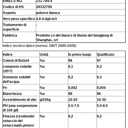
EINECS NO.
231-784-4
Codice di HS
28332700
Aspetto
polvere bianca
Vero peso specifico
4.0-4.4g/cm3
Trattamento di
-
superficie
Fabbrica
Prodotto co del bianco di titanio del liangjiang di
Shanghai., srl
Indice tecnico tipico (norma: GB/T 2899-2008)
Indice
Unità
In primo luogo
Qualificato
Cotent di BaSo4
%≥
98
97
composto volatile
%≤
0,1
0,3
105°C
Sostanze solubili
%≤
0,2
0,3
dell'acqua
Fe
%≤
0,002
0,004
Bianchezza
%≥
98
96
Assorbimento di olio
g/100g
10-20
10-30
PH (una sospensione
5.5-7.5
5.5-8.5
di 100 g/l)
Finezza (residuodel
%≤
0,2
0,2
setaccio del
setacciopiù μmtest