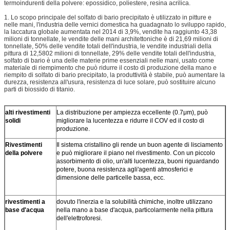
termoindurenti della polvere: epossidico, poliestere, resina acrilica.
1. Lo scopo principale del solfato di bario precipitato è utilizzato in pitture e
nelle mani, l'industria delle vernici domestica ha guadagnato lo sviluppo rapido,
la laccatura globale aumentata nel 2014 di 3,9%, vendite ha raggiunto 43,38
milioni di tonnellate, le vendite delle mani architettoniche è di 21,69 milioni di
tonnellate, 50% delle vendite totali dell'industria, le vendite industriali della
pittura di 12,5802 milioni di tonnellate, 29% delle vendite totali dell'industria,
solfato di bario è una delle materie prime essenziali nelle mani, usato come
materiale di riempimento che può ridurre il costo di produzione della mano e
riempito di solfato di bario precipitato, la produttività è stabile, può aumentare la
durezza, resistenza all'usura, resistenza di luce solare, può sostituire alcuno
parti di biossido di titanio.
alti rivestimenti
La distribuzione per ampiezza eccellente (0.7μm), può
solidi
migliorare la lucentezza e ridurre il COV ed il costo di
produzione.
Rivestimenti
Il sistema cristallino gli rende un buon agente di lisciamento
della polvere
e può migliorare il piano nel rivestimento. Con un piccolo
assorbimento di olio, un'alti lucentezza, buoni riguardando
potere, buona resistenza agli'agenti atmosferici e
dimensione delle particelle bassa, ecc.
rivestimenti a
dovuto l'inerzia e la solubilità chimiche, inoltre utilizzano
base d'acqua
nella mano a base d'acqua, particolarmente nella pittura
dell'elettroforesi.