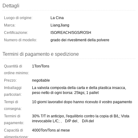
Dettagli
Luogo di origine:
La Cina
Marca:
LiangJiang
Certificazione:
ISO/REACH/SGS/ROSH
Numero di modello:
grado dei rivestimenti della polvere
Termini di pagamento e spedizione
Quantità di
1Ton/Tons
ordine minimo:
Prezzo:
negotiable
Imballaggi
La valvola composta della carta e della plastica insacca,
peso netto di ogni borsa: 25kgs; 1 pallet
particolari:
Tempi di
10 giorni lavorativi dopo hanno ricevuto il vostro pagamento
consegna:
Termini di
30% T/T in anticipo, l'equilibrio contro la copia di B/L; Vista
irrevocabile L/C; 、 D/P del、 D/A del
pagamento:
Capacità di
4000Ton/Tons al mese
alimentazione: