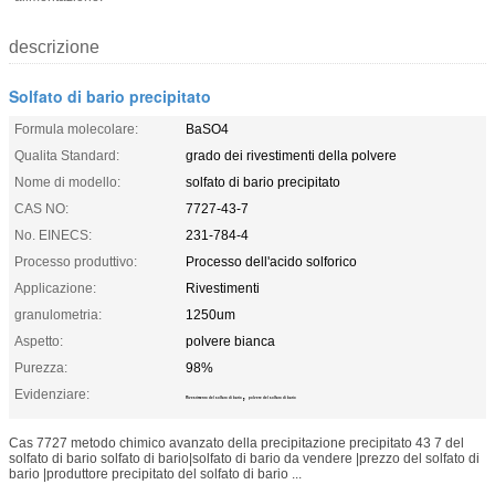
descrizione
Solfato di bario precipitato
Formula molecolare:
BaSO4
Qualita Standard:
grado dei rivestimenti della polvere
Nome di modello:
solfato di bario precipitato
CAS NO:
7727-43-7
No. EINECS:
231-784-4
Processo produttivo:
Processo dell'acido solforico
Applicazione:
Rivestimenti
granulometria:
1250um
Aspetto:
polvere bianca
Purezza:
98%
Evidenziare:
,
Rivestimento del solfato di bario
polvere del solfato di bario
Cas 7727 metodo chimico avanzato della precipitazione precipitato 43 7 del
solfato di bario solfato di bario|solfato di bario da vendere |prezzo del solfato di
bario |produttore precipitato del solfato di bario ...