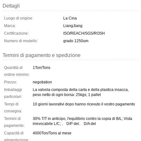
Dettagli
Luogo di origine:
La Cina
Marca:
LiangJiang
Certificazione:
ISO/REACH/SGS/ROSH
Numero di modello:
grado 1250um
Termini di pagamento e spedizione
Quantità di
1Ton/Tons
ordine minimo:
Prezzo:
negotiation
Imballaggi
La valvola composta della carta e della plastica insacca,
peso netto di ogni borsa: 25kgs; 1 pallet
particolari:
Tempi di
10 giorni lavorativi dopo hanno ricevuto il vostro pagamento
consegna:
Termini di
30% T/T in anticipo, l'equilibrio contro la copia di B/L; Vista
irrevocabile L/C; 、 D/P del、 D/A del
pagamento:
Capacità di
4000Ton/Tons al mese
alimentazione: