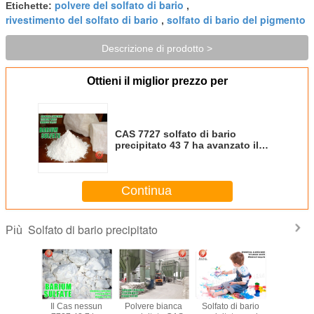
polvere del solfato di bario
Etichette:
,
rivestimento del solfato di bario
solfato di bario del pigmento
,
Descrizione di prodotto >
Ottieni il miglior prezzo per
CAS 7727 solfato di bario
precipitato 43 7 ha avanzato il
metodo chimico della
precipitazione
Continua
Solfato di bario precipitato
Più
lfato di
Il Cas nessun
Polvere bianca
Solfato di bario
CAS 772