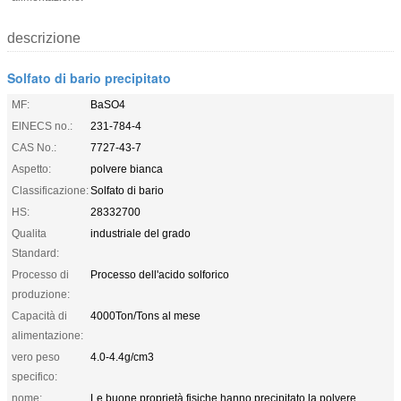
descrizione
Solfato di bario precipitato
MF:
BaSO4
ElNECS no.:
231-784-4
CAS No.:
7727-43-7
Aspetto:
polvere bianca
Classificazione:
Solfato di bario
HS:
28332700
Qualita
industriale del grado
Standard:
Processo di
Processo dell'acido solforico
produzione:
Capacità di
4000Ton/Tons al mese
alimentazione:
vero peso
4.0-4.4g/cm3
specifico:
nome:
Le buone proprietà fisiche hanno precipitato la polvere