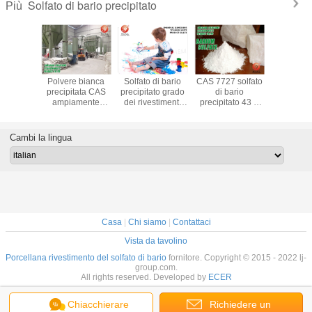
Solfato di bario precipitato
Più
 nessun
Polvere bianca
Solfato di bario
CAS 7727 solfato
CAS 772
3 7 ha
precipitata CAS
precipitato grado
di bario
colore su
tato la
ampiamente
dei rivestimenti
precipitato 43 7
di bianco
 bianca
usato del solfato
della polvere,
ha avanzato il
maglia de
o di bario
di bario nessun
precipitato Cas
metodo chimico
1250 
estimenti
7727-43-7
7727 del solfato di
della
riempito
Cambi la lingua
polvere
bario 43 7
precipitazione
solfato d
Bas
Casa
|
Chi siamo
|
Contattaci
Vista da tavolino
Porcellana rivestimento del solfato di bario
fornitore. Copyright © 2015 - 2022 lj-
group.com.
All rights reserved. Developed by
ECER
Chiacchierare
Richiedere un