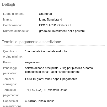
Dettagli
Luogo di origine:
Shanghai
Marca:
LiangJiang brand
Certificazione:
ISO/REACH/SGS/ROSH
Numero di modello:
grado dei rivestimenti della polvere
Termini di pagamento e spedizione
Quantità di
1 tonnellata / tonnellate metriche
ordine minimo:
Prezzo:
negotiation
Imballaggi
solfato di bario precipitato: 25kg per plastica & borsa
composta di carta; Pallet: 40 borse per pall
particolari:
Tempi di
Entro 10 giorni feriali dopo il pagamento
consegna:
Termini di
T/T, L/C, D/A, D/P, Western Union
pagamento:
Capacità di
4000Ton/Tons al mese
alimentazione: