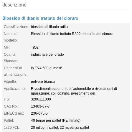
descrizione
Biossido di titanio trattato del cloruro
Classificazione:
biossido di titanio rutilo
Nome di
Biossido di titanio trattato R802 del rutilo del cloruro
modello:
MF:
TiO2
Qualita
industriale del grado
Standard:
Capacità di
la TA 4.500 al mese
alimentazione:
Aspetto:
polvere bianca
Applicazione:
Rivestimenti superiori dell'automobile e rivestimenti di
riparazione, coil coating, rivestimenti del
HS:
3206111000
CAS No.:
13463-67-7
ElNECS no.:
236-675-5
Pallet:
40 borse per pallet (PE filmato)
1x20'FCL:
20 mt con i pallet; 22 mt senza pallet