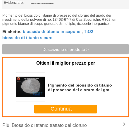
Evidenziare:
,
Cloruro Tio2 trattato
Biossido di titanio bianco
Pigmento del biossido di titanio di processo del cloruro del grado dei
rivestimenti della polvere di no. 13463-67-7 di Cas Specifiche: R802, un
pigmento bianco di scopo generale & multiplo, ricoperto inorganico ...
biossido di titanio in sapone
TiO2
Etichette:
,
,
biossido di titanio sicuro
Descrizione di prodotto >
Ottieni il miglior prezzo per
Pigmento del biossido di titanio
di processo del cloruro del grado
dei rivestimenti della polvere di
no. 13463-67-7 di Cas
Continua
Biossido di titanio trattato del cloruro
Più