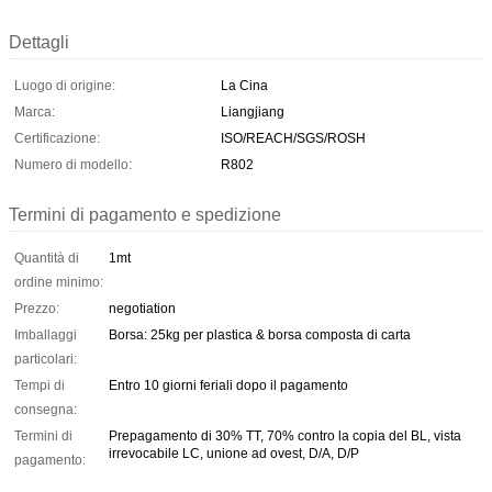
Dettagli
Luogo di origine:
La Cina
Marca:
Liangjiang
Certificazione:
ISO/REACH/SGS/ROSH
Numero di modello:
R802
Termini di pagamento e spedizione
Quantità di
1mt
ordine minimo:
Prezzo:
negotiation
Imballaggi
Borsa: 25kg per plastica & borsa composta di carta
particolari:
Tempi di
Entro 10 giorni feriali dopo il pagamento
consegna:
Termini di
Prepagamento di 30% TT, 70% contro la copia del BL, vista
irrevocabile LC, unione ad ovest, D/A, D/P
pagamento: