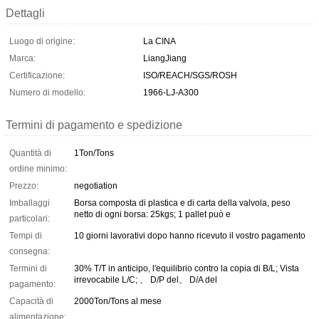
Dettagli
Luogo di origine:
La CINA
Marca:
LiangJiang
Certificazione:
ISO/REACH/SGS/ROSH
Numero di modello:
1966-LJ-A300
Termini di pagamento e spedizione
Quantità di
1Ton/Tons
ordine minimo:
Prezzo:
negotiation
Imballaggi
Borsa composta di plastica e di carta della valvola, peso
netto di ogni borsa: 25kgs; 1 pallet può e
particolari:
Tempi di
10 giorni lavorativi dopo hanno ricevuto il vostro pagamento
consegna:
Termini di
30% T/T in anticipo, l'equilibrio contro la copia di B/L; Vista
irrevocabile L/C; 、 D/P del、 D/A del
pagamento:
Capacità di
2000Ton/Tons al mese
alimentazione: