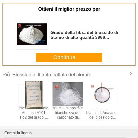
Ottieni il miglior prezzo per
Grado della fibra del biossido di
titanio di alta qualità 3966
speciale per poliestere
Continua
Biossido di titanio trattato del cloruro
Più
to del
Biossido di titanio
38um luminosità e
Commestibile
Biossido di
di titanio
Anatase A101
bianchezza del
bianco di Anatase
CALDO dell
esso del
Tio2 del grado di
carbonato di
del biossido di
chimica di
el rutilo
industria per la
calcio della
titanio della
1966-LJ
tura per
verniciatura del
maglia del
polvere per il
ni Cas
certificato dello
CaCO3 1250 alta
EINECS 236-675-
Cambi la lingua
63-67-7
SGS
5 della bevanda