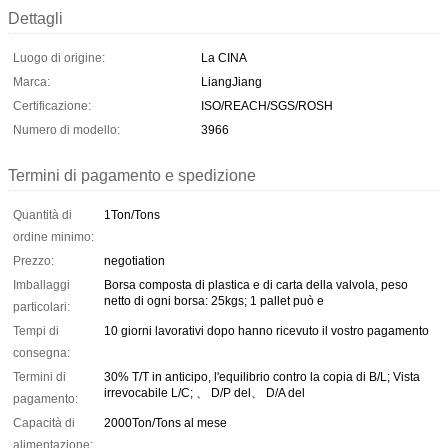
Dettagli
Luogo di origine:
La CINA
Marca:
LiangJiang
Certificazione:
ISO/REACH/SGS/ROSH
Numero di modello:
3966
Termini di pagamento e spedizione
Quantità di
1Ton/Tons
ordine minimo:
Prezzo:
negotiation
Imballaggi
Borsa composta di plastica e di carta della valvola, peso
netto di ogni borsa: 25kgs; 1 pallet può e
particolari:
Tempi di
10 giorni lavorativi dopo hanno ricevuto il vostro pagamento
consegna:
Termini di
30% T/T in anticipo, l'equilibrio contro la copia di B/L; Vista
irrevocabile L/C; 、 D/P del、 D/A del
pagamento:
Capacità di
2000Ton/Tons al mese
alimentazione: