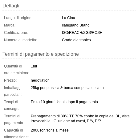
Dettagli
Luogo di origine:
La Cina
Marca:
liangjiang Brand
Certificazione:
ISO/REACH/SGS/ROSH
Numero di modello:
Grado elettronico
Termini di pagamento e spedizione
Quantità di
1mt
ordine minimo:
Prezzo:
negotiation
Imballaggi
25kg per plastica & borsa composta di carta
particolari:
Tempi di
Entro 10 giorni feriali dopo il pagamento
consegna:
Termini di
Prepagamento di 30% TT, 70% contro la copia del BL, vista
irrevocabile LC, unione ad ovest, D/A, D/P
pagamento:
Capacità di
2000Ton/Tons al mese
alimentazione: