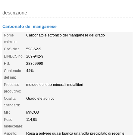
descrizione
Carbonato del manganese
Nome
Carbonato elettronico del manganese del grado
chimico:
CAS No.:
598-62-9
ElNECS no.:
209-942-9
HS:
28369990
Contenuto
44%
del mn:
Processo
metodo dei due-minerali metalliferi
produttivo:
Qualita
Grado elettronico
Standard:
MF:
MnCO3
Peso
114,95
molecolare:
Aspetto:
Rosa a polvere quasi bianca una volta precipitato di recente;