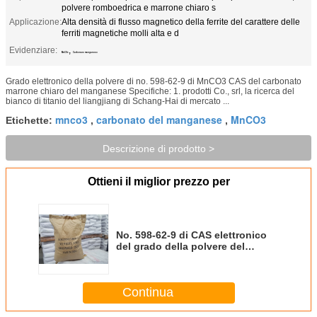
polvere romboedrica e marrone chiaro s
Applicazione:
Alta densità di flusso magnetico della ferrite del carattere delle
ferriti magnetiche molli alta e d
Evidenziare:
,
MnCO3
Carbonato manganoso
Grado elettronico della polvere di no. 598-62-9 di MnCO3 CAS del carbonato
marrone chiaro del manganese Specifiche: 1. prodotti Co., srl, la ricerca del
bianco di titanio del liangjiang di Schang-Hai di mercato ...
mnco3
carbonato del manganese
MnCO3
Etichette:
,
,
Descrizione di prodotto >
Ottieni il miglior prezzo per
No. 598-62-9 di CAS elettronico
del grado della polvere del
carbonato marrone chiaro del
manganese
Continua