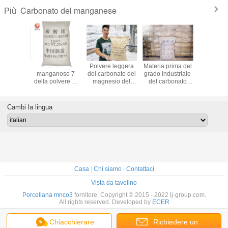
Carbonato del manganese
Più
nastica
Gesso
Polvere leggera
Materia prima del
Blocchet
lvere del
manganoso 7
del carbonato del
grado industriale
slittament
 MgCo3
della polvere di
magnesio del
del carbonato
polvere
alestra
ginnastica del
grado di CAS
MnCo3 del
carbonat
disce
carbonato MgCo3
546-93-0 per i
manganese di
del magne
o sportivo
del grado di
prodotti di gomma
elevata purezza
gesso MgC
Cambi la lingua
olevole
industria -
della pa
dimensione 10um
pura di 
fisi
Casa
|
Chi siamo
|
Contattaci
Vista da tavolino
Porcellana mnco3
fornitore. Copyright © 2015 - 2022 lj-group.com.
All rights reserved. Developed by
ECER
Chiacchierare
Richiedere un