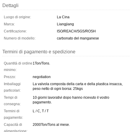
Dettagli
Luogo di origine:
La Cina
Marca:
Liangjiang
Certificazione:
ISO/REACH/SGS/ROSH
Numero di modello:
carbonato del manganese
Termini di pagamento e spedizione
Quantità di ordine
1Ton/Tons.
minimo:
Prezzo:
negotiation
Imballaggi
La valvola composta della carta e della plastica insacca,
peso netto di ogni borsa: 25kgs
particolari:
Tempi di
10 giorni lavorativi dopo hanno ricevuto il vostro
pagamento.
consegna:
Termini di
L / C, T / T
pagamento:
Capacità di
2000Ton/Tons al mese.
alimentazione: