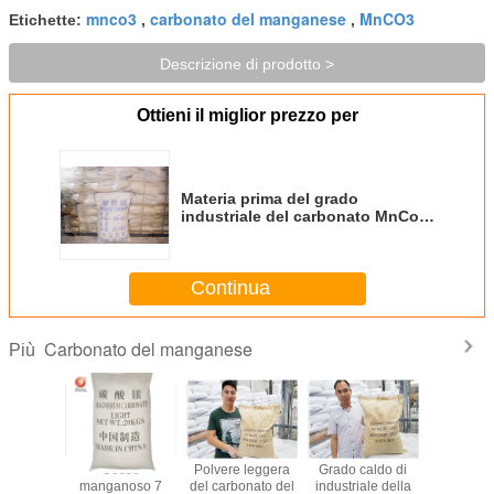
mnco3
carbonato del manganese
MnCO3
Etichette:
,
,
Descrizione di prodotto >
Ottieni il miglior prezzo per
Materia prima del grado
industriale del carbonato MnCo3
del manganese di elevata
purezza
Continua
Carbonato del manganese
Più
nastica
Gesso
Polvere leggera
Grado caldo di
Blocchet
lvere del
manganoso 7
del carbonato del
industriale della
slittament