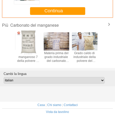
Continua
Carbonato del manganese
Più
nastica
Gesso
Materia prima del
Grado caldo di
Blocchet
lvere del
manganoso 7
grado industriale
industriale della
slittament
 MgCo3
della polvere di
del carbonato
polvere del
polvere
alestra
ginnastica del
MnCo3 del
carbonato del
carbonat
disce
carbonato MgCo3
manganese di
manganese dei
del magne
o sportivo
del grado di
elevata purezza
prodotti di CAS
gesso MgC
Cambi la lingua
olevole
industria -
No.598-62-9
della pa
dimensione 10um
pura di 
fisi
Casa
|
Chi siamo
|
Contattaci
Vista da tavolino