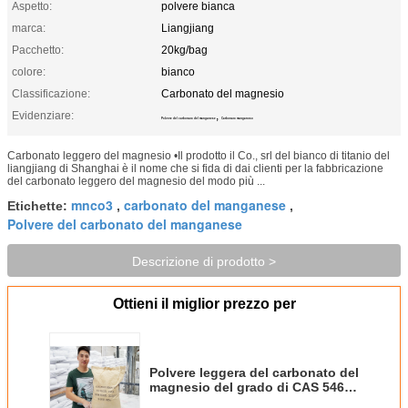
Aspetto:
polvere bianca
marca:
Liangjiang
Pacchetto:
20kg/bag
colore:
bianco
Classificazione:
Carbonato del magnesio
Evidenziare:
,
Polvere del carbonato del manganese
Carbonato manganoso
Carbonato leggero del magnesio •Il prodotto il Co., srl del bianco di titanio del
liangjiang di Shanghai è il nome che si fida di dai clienti per la fabbricazione
del carbonato leggero del magnesio del modo più ...
mnco3
carbonato del manganese
Etichette:
,
,
Polvere del carbonato del manganese
Descrizione di prodotto >
Ottieni il miglior prezzo per
Polvere leggera del carbonato del
magnesio del grado di CAS 546-
93-0 per i prodotti di gomma