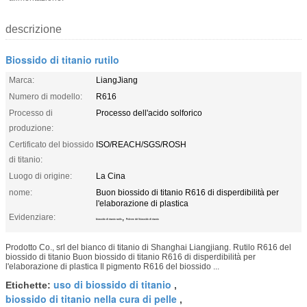
descrizione
Biossido di titanio rutilo
Marca:
LiangJiang
Numero di modello:
R616
Processo di
Processo dell'acido solforico
produzione:
Certificato del biossido
ISO/REACH/SGS/ROSH
di titanio:
Luogo di origine:
La Cina
nome:
Buon biossido di titanio R616 di disperdibilità per
l'elaborazione di plastica
Evidenziare:
,
biossido di titanio rutilo
Polvere del biossido di titanio
Prodotto Co., srl del bianco di titanio di Shanghai Liangjiang. Rutilo R616 del
biossido di titanio Buon biossido di titanio R616 di disperdibilità per
l'elaborazione di plastica Il pigmento R616 del biossido ...
uso di biossido di titanio
Etichette:
,
biossido di titanio nella cura di pelle
,