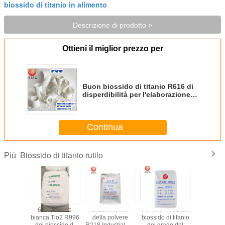
biossido di titanio in alimento
Descrizione di prodotto >
Ottieni il miglior prezzo per
Buon biossido di titanio R616 di
disperdibilità per l'elaborazione
di plastica
Continua
Biossido di titanio rutilo
Più
enti del
6.5 - polvere
Grado bianco
Polvere R992 del
Alte alte
onista di
bianca Tio2 R996
della polvere
biossido di titanio
del bioss
rbatch
del biossido di
R218 Industial del
del grado del
titanio del 