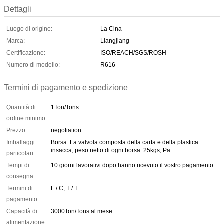
Dettagli
Luogo di origine:
La Cina
Marca:
Liangjiang
Certificazione:
ISO/REACH/SGS/ROSH
Numero di modello:
R616
Termini di pagamento e spedizione
Quantità di
1Ton/Tons.
ordine minimo:
Prezzo:
negotiation
Imballaggi
Borsa: La valvola composta della carta e della plastica
insacca, peso netto di ogni borsa: 25kgs; Pa
particolari:
Tempi di
10 giorni lavorativi dopo hanno ricevuto il vostro pagamento.
consegna:
Termini di
L / C, T / T
pagamento:
Capacità di
3000Ton/Tons al mese.
alimentazione: