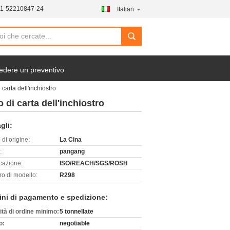
21-52210847-24
Italian
search
edere un preventivo
 carta dell'inchiostro
o di carta dell'inchiostro
gli:
di origine:
La Cina
:
pangang
icazione:
ISO/REACH/SGS/ROSH
o di modello:
R298
ini di pagamento e spedizione:
ità di ordine minimo:
5 tonnellate
o:
negotiable