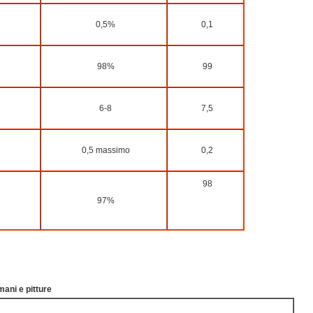
0,5%
0,1
98%
99
6-8
7,5
0,5 massimo
0,2
98
97%
 mani e pitture