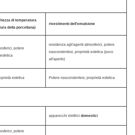
chezza di temperatura
rivestimenti dell'emulsione
tura della porcellana)
resistenza agli'agenti atmosferici, potere
osferici, potere
nascondentesi, proprietà estetica (poco
estetica
all'aperto)
prietà estetica
Potere nascondentesi, proprietà estetica
apparecchi elettrici
domestici
osferici, potere