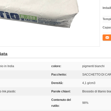
Imball
Tempi
Capac
Conta
iata
nio in India
colore:
pigmenti bianchi
Pacchetto:
SACCHETTO DI CA
Densità:
4,1 g/cm3
 Ink.plastic
Parole chiavi:
Biossido di titanio bi
Contenuto del
98%
rutilo: