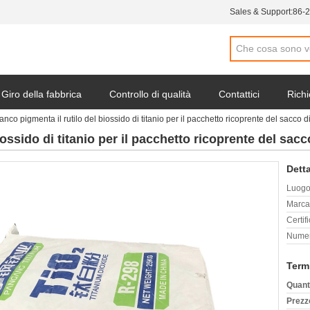
Sales & Support:
86-
Giro della fabbrica
Controllo di qualità
Contattici
Richi
bianco pigmenta il rutilo del biossido di titanio per il pacchetto ricoprente del sacco di
iossido di titanio per il pacchetto ricoprente del sacc
Detta
Luogo 
Marca
Certif
Numer
Term
Quant
Prezz