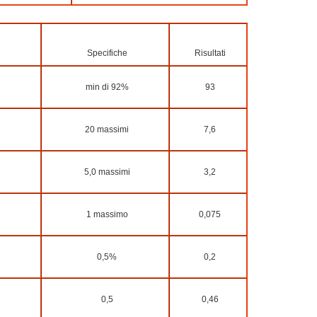
Specifiche
Risultati
min di 92%
93
20 massimi
7,6
5,0 massimi
3,2
1 massimo
0,075
0,5%
0,2
0,5
0,46