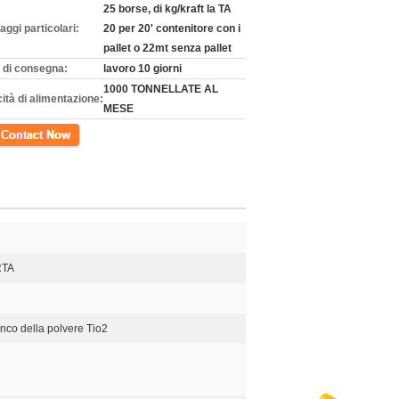
25 borse, di kg/kraft la TA
aggi particolari:
20 per 20' contenitore con i
pallet o 22mt senza pallet
 di consegna:
lavoro 10 giorni
1000 TONNELLATE AL
ità di alimentazione:
MESE
tto
RTA
anco della polvere Tio2