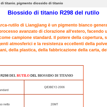
di titanio
pigmento diossido di titanio
,
Biossido di titanio R298 del rutilo
arca-rutilo di Liangjiang è un pigmento bianco general
 processo avanzato di clorazione all'estero, facendo u
 come campione standard. Il potere della copertura, sb
genti atmosferici e la resistenza eccellenti della pol
ani, della plastica, della fabbricazione della carta, d
R298
DEL
DEL
RUTILO
BIOSSIDO DI TITANIO
Q/EIBEY2-2006
andard
o netto
20MT