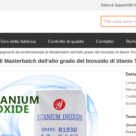
Sales & Support:
86-
Giro della fabbrica
Controllo di qualità
Contattici
Richi
 pigmenti del professionista di Masterbatch dell'alto grado del biossido di titanio Ti
i Masterbatch dell'alto grado del biossido di titanio
Detta
Luogo 
Marca
Certif
Numer
Term
Quant
Prezz