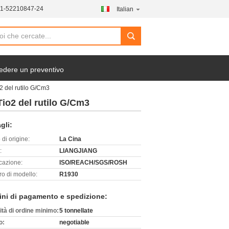
21-52210847-24
Italian
search
edere un preventivo
o2 del rutilo G/Cm3
 Tio2 del rutilo G/Cm3
gli:
di origine:
La Cina
:
LIANGJIANG
icazione:
ISO/REACH/SGS/ROSH
o di modello:
R1930
ini di pagamento e spedizione:
ità di ordine minimo:
5 tonnellate
o:
negotiable