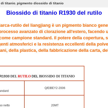
di titanio
pigmento diossido di titanio
,
Biossido di titanio R1930 del rutilo
Marca-rutilo del liangjiang è un pigmento bianco gener
 processo avanzato di clorazione all'estero, facendo u
 come campione standard. Il potere della copertura, sb
genti atmosferici e la resistenza eccellenti della pol
ani, della plastica, della fabbricazione della carta, d
R1930
DEL
DEL
RUTILO
BIOSSIDO DI TITANIO
Q/EIBEY2-2006
andard
o netto
20MT