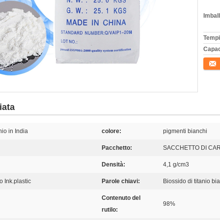
Imball
Tempi
Capac
Conta
iata
nio in India
colore:
pigmenti bianchi
Pacchetto:
SACCHETTO DI CA
Densità:
4,1 g/cm3
 Ink.plastic
Parole chiavi:
Biossido di titanio bi
Contenuto del
98%
rutilo: