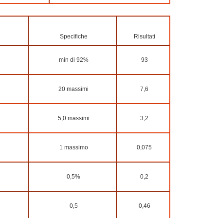
Specifiche
Risultati
min di 92%
93
20 massimi
7,6
5,0 massimi
3,2
1 massimo
0,075
0,5%
0,2
0,5
0,46