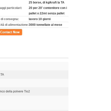
25 borse, di kg/kraft la TA
aggi particolari:
20 per 20' contenitore con i
pallet o 22mt senza pallet
 di consegna:
lavoro 10 giorni
ità di alimentazione:
3000 tonnellate al mese
tto
RTA
anco della polvere Tio2