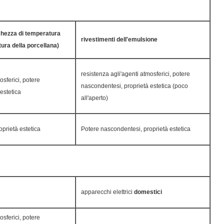
chezza di temperatura
rivestimenti dell'emulsione
tura della porcellana)
resistenza agli'agenti atmosferici, potere
osferici, potere
nascondentesi, proprietà estetica (poco
estetica
all'aperto)
prietà estetica
Potere nascondentesi, proprietà estetica
apparecchi elettrici
domestici
osferici, potere