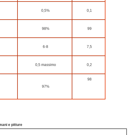
0,5%
0,1
98%
99
6-8
7,5
0,5 massimo
0,2
98
97%
 mani e pitture