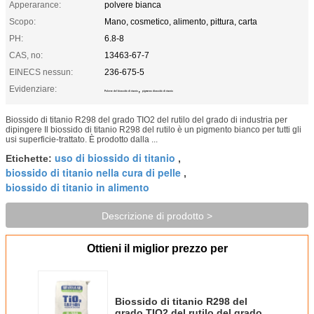
Apperarance:
polvere bianca
Scopo:
Mano, cosmetico, alimento, pittura, carta
PH:
6.8-8
CAS, no:
13463-67-7
EINECS nessun:
236-675-5
Evidenziare:
,
Polvere del biossido di titanio
pigmento diossido di titanio
Biossido di titanio R298 del grado TIO2 del rutilo del grado di industria per
dipingere Il biossido di titanio R298 del rutilo è un pigmento bianco per tutti gli
usi superficie-trattato. È prodotto dalla ...
uso di biossido di titanio
Etichette:
,
biossido di titanio nella cura di pelle
,
biossido di titanio in alimento
Descrizione di prodotto >
Ottieni il miglior prezzo per
Biossido di titanio R298 del
grado TIO2 del rutilo del grado di