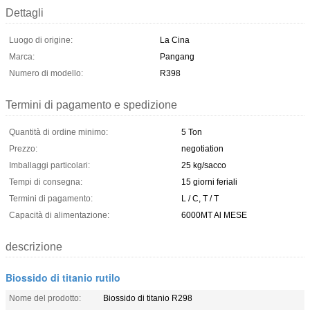
Dettagli
Luogo di origine:
La Cina
Marca:
Pangang
Numero di modello:
R398
Termini di pagamento e spedizione
Quantità di ordine minimo:
5 Ton
Prezzo:
negotiation
Imballaggi particolari:
25 kg/sacco
Tempi di consegna:
15 giorni feriali
Termini di pagamento:
L / C, T / T
Capacità di alimentazione:
6000MT Al MESE
descrizione
Biossido di titanio rutilo
Nome del prodotto:
Biossido di titanio R298