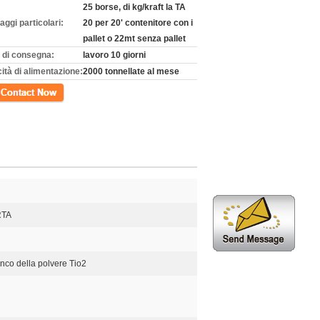
25 borse, di kg/kraft la TA
aggi particolari:
20 per 20' contenitore con i
pallet o 22mt senza pallet
 di consegna:
lavoro 10 giorni
ità di alimentazione:
2000 tonnellate al mese
tto
RTA
anco della polvere Tio2