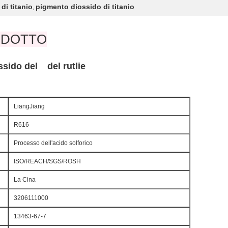
di titanio
pigmento diossido di titanio
,
ODOTTO
ossido del
del
rutlie
LiangJiang
R616
Processo dell'acido solforico
ISO/REACH/SGS/ROSH
La Cina
3206111000
13463-67-7