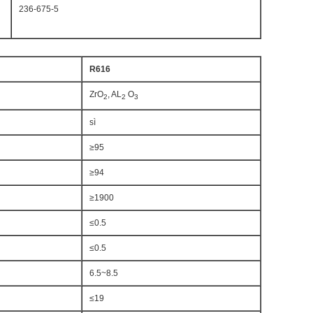
236-675-5
R616
ZrO
, AL
O
2
2
3
sì
≥95
≥94
≥1900
≤0.5
≤0.5
6.5~8.5
≤19