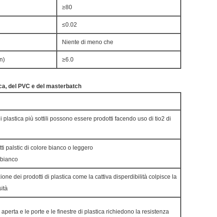
≥80
≤0.02
Niente di meno che
n)
≥6.0
stica, del PVC e del masterbatch
i plastica più sottili possono essere prodotti facendo uso di tio2 di
ti palstic di colore bianco o leggero
 bianco
ione dei prodotti di plastica come la cattiva disperdibilità colpisce la
ità
ia aperta e le porte e le finestre di plastica richiedono la resistenza