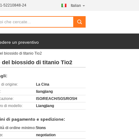
21-52210848-24
Italian
search
edere un preventivo
l biossido di titanio Tio2
 del biossido di titanio Tio2
gli:
di origine:
La Cina
:
liangjiang
icazione:
ISO/REACH/SGS/ROSH
o di modello:
Liangjiang
ini di pagamento e spedizione:
ità di ordine minimo:
5tons
o:
negotiation