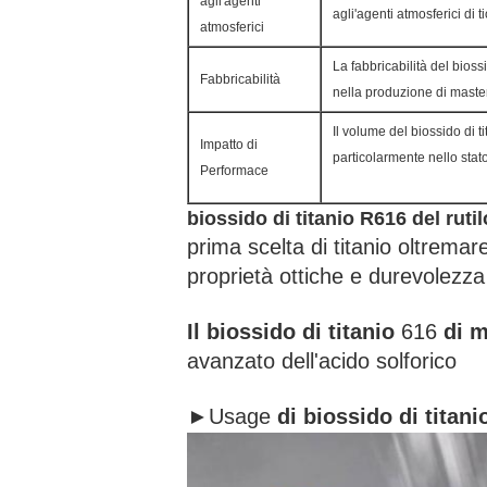
agli'agenti
agli'agenti atmosferici di t
atmosferici
La fabbricabilità del biossi
Fabbricabilità
nella produzione di master
Il volume del biossido di ti
Impatto di
particolarmente nello stat
Performace
biossido di titanio R616 del rutil
prima scelta di titanio oltremar
proprietà ottiche e durevolezza 
Il biossido di titanio
616
di m
avanzato dell'acido solforico
►Usage
di biossido di titan