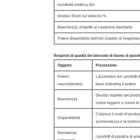
resistività elettrica Ωm
residuo 45um sul setaccio %
Bianchezza, (rispetto al campione standard)
Potere disperdibile dell'olio (nukber di Hegeman
Requisiti di qualità del biossido di titanio di pla
Oggetto
Prestazione
Potere
L'accendino ed i prodotti d
nascondentesi
buon hidinding il potere
Decida l'aspetto dei prodot
Bianchezza
colore leggero o colore di
Colpisca il costo di produz
Disperdibilità
scorrevolezza e la luminos
Resistenza
I prodotti di plastica di ar