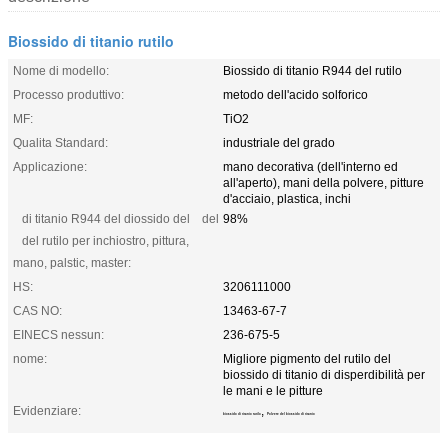
Biossido di titanio rutilo
Nome di modello:
Biossido di titanio R944 del rutilo
Processo produttivo:
metodo dell'acido solforico
MF:
TiO2
Qualita Standard:
industriale del grado
Applicazione:
mano decorativa (dell'interno ed
all'aperto), mani della polvere, pitture
d'acciaio, plastica, inchi
di titanio R944 del diossido del del
98%
del rutilo per inchiostro, pittura,
mano, palstic, master:
HS:
3206111000
CAS NO:
13463-67-7
EINECS nessun:
236-675-5
nome:
Migliore pigmento del rutilo del
biossido di titanio di disperdibilità per
le mani e le pitture
Evidenziare:
,
biossido di titanio rutilo
Polvere del biossido di titanio