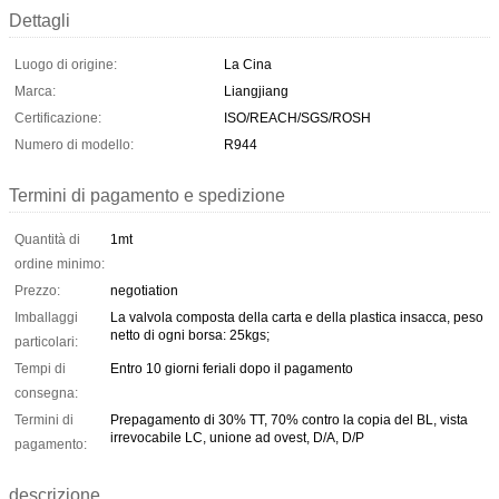
Dettagli
Luogo di origine:
La Cina
Marca:
Liangjiang
Certificazione:
ISO/REACH/SGS/ROSH
Numero di modello:
R944
Termini di pagamento e spedizione
Quantità di
1mt
ordine minimo:
Prezzo:
negotiation
Imballaggi
La valvola composta della carta e della plastica insacca, peso
netto di ogni borsa: 25kgs;
particolari:
Tempi di
Entro 10 giorni feriali dopo il pagamento
consegna:
Termini di
Prepagamento di 30% TT, 70% contro la copia del BL, vista
irrevocabile LC, unione ad ovest, D/A, D/P
pagamento:
descrizione