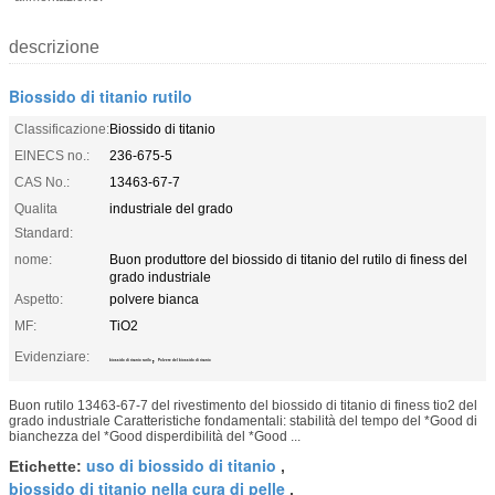
descrizione
Biossido di titanio rutilo
Classificazione:
Biossido di titanio
ElNECS no.:
236-675-5
CAS No.:
13463-67-7
Qualita
industriale del grado
Standard:
nome:
Buon produttore del biossido di titanio del rutilo di finess del
grado industriale
Aspetto:
polvere bianca
MF:
TiO2
Evidenziare:
,
biossido di titanio rutilo
Polvere del biossido di titanio
Buon rutilo 13463-67-7 del rivestimento del biossido di titanio di finess tio2 del
grado industriale Caratteristiche fondamentali: stabilità del tempo del *Good di
bianchezza del *Good disperdibilità del *Good ...
uso di biossido di titanio
Etichette:
,
biossido di titanio nella cura di pelle
,