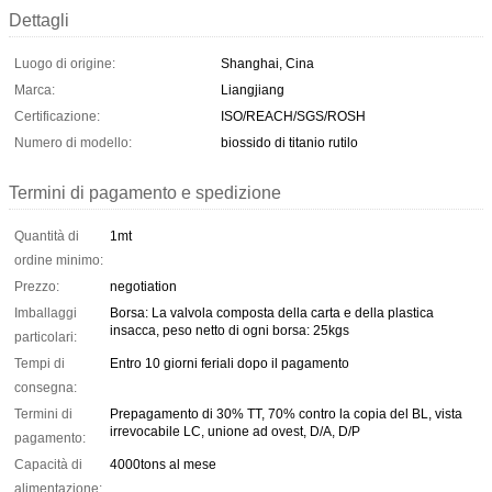
Dettagli
Luogo di origine:
Shanghai, Cina
Marca:
Liangjiang
Certificazione:
ISO/REACH/SGS/ROSH
Numero di modello:
biossido di titanio rutilo
Termini di pagamento e spedizione
Quantità di
1mt
ordine minimo:
Prezzo:
negotiation
Imballaggi
Borsa: La valvola composta della carta e della plastica
insacca, peso netto di ogni borsa: 25kgs
particolari:
Tempi di
Entro 10 giorni feriali dopo il pagamento
consegna:
Termini di
Prepagamento di 30% TT, 70% contro la copia del BL, vista
irrevocabile LC, unione ad ovest, D/A, D/P
pagamento:
Capacità di
4000tons al mese
alimentazione: