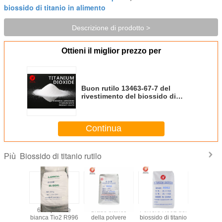
biossido di titanio in alimento
Descrizione di prodotto >
Ottieni il miglior prezzo per
Buon rutilo 13463-67-7 del
rivestimento del biossido di
titanio di finess tio2 del grado
industriale
Continua
Biossido di titanio rutilo
Più
enti del
6.5 - polvere
Grado bianco
Polvere R992 del
Alte alte
onista di
bianca Tio2 R996
della polvere
biossido di titanio
del bioss