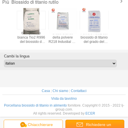
Biossido di titanio rutilo
Più
enti del
6.5 - polvere
Grado bianco
Polvere R992 del
Alte alte
onista di
bianca Tio2 R996
della polvere
biossido di titanio
del bioss
rbatch
del biossido di
R218 Industial del
del grado del
titanio del 
 grado del
titanio del rutilo
rutilo del biossido
rutilo per la
bianchezz
di titanio
8.5PH per
di titanio di
materia prima del
rivesti
l rutilo
laccatura
elevata purezza
PVC della plastica
all'apert
Cambi la lingua
Cm3
dell'acido
di Masterbatch
costruz
solforico
Casa
|
Chi siamo
|
Contattaci
Vista da tavolino
Porcellana biossido di titanio in alimento
fornitore. Copyright © 2015 - 2022 lj-
group.com.
All rights reserved. Developed by
ECER
Chiacchierare
Richiedere un