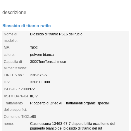
descrizione
Biossido di titanio rutilo
Nome di
Biossido di titanio R616 del rutilo
modello:
MF:
TiO2
colore:
polvere bianca
Capacità di
3000Ton/Tons al mese
alimentazione:
ElNECS no.:
236-675-5
HS:
3206111000
ISO591-1: 2000:
R2
ASTM D476-84:
III, IV
Trattamento
Ricoperto di Zr ed Al + trattamenti organici speciali
delle superfici:
Contenuto TiO2:
≥95
nome:
Cas nessuna 13463-67-7 disperdibilità eccellente del
pigmento bianco del biossido di titanio del rut