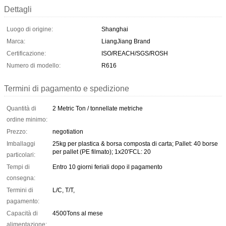
Dettagli
Luogo di origine:
Shanghai
Marca:
LiangJiang Brand
Certificazione:
ISO/REACH/SGS/ROSH
Numero di modello:
R616
Termini di pagamento e spedizione
Quantità di
2 Metric Ton / tonnellate metriche
ordine minimo:
Prezzo:
negotiation
Imballaggi
25kg per plastica & borsa composta di carta; Pallet: 40 borse
per pallet (PE filmato); 1x20'FCL: 20
particolari:
Tempi di
Entro 10 giorni feriali dopo il pagamento
consegna:
Termini di
L/C, T/T,
pagamento:
Capacità di
4500Tons al mese
alimentazione: