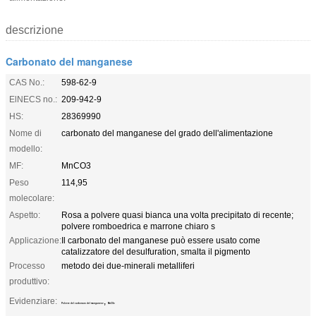
descrizione
Carbonato del manganese
CAS No.:
598-62-9
ElNECS no.:
209-942-9
HS:
28369990
Nome di
carbonato del manganese del grado dell'alimentazione
modello:
MF:
MnCO3
Peso
114,95
molecolare:
Aspetto:
Rosa a polvere quasi bianca una volta precipitato di recente;
polvere romboedrica e marrone chiaro s
Applicazione:
Il carbonato del manganese può essere usato come
catalizzatore del desulfuration, smalta il pigmento
Processo
metodo dei due-minerali metalliferi
produttivo:
Evidenziare:
,
Polvere del carbonato del manganese
MnCO3