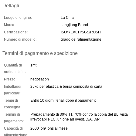
Dettagli
Luogo di origine:
La Cina
Marca:
liangjiang Brand
Certificazione:
ISO/REACH/SGS/ROSH
Numero di modello:
grado dell'alimentazione
Termini di pagamento e spedizione
Quantità di
1mt
ordine minimo:
Prezzo:
negotiation
Imballaggi
25kg per plastica & borsa composta di carta
particolari:
Tempi di
Entro 10 giorni feriali dopo il pagamento
consegna:
Termini di
Prepagamento di 30% TT, 70% contro la copia del BL, vista
irrevocabile LC, unione ad ovest, D/A, D/P
pagamento:
Capacità di
2000Ton/Tons al mese
alimentazione: