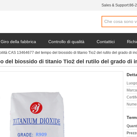
Sales & Support:
86-
Giro della fabbrica
Controllo di qualità
Contattici
Richi
bilità CAS 13464677 del tempo del biossido di titanio Tio2 del rutilo del grado di ind
del biossido di titanio Tio2 del rutilo del grado di in
Detta
Luogo 
Marca
Certif
Numer
Term
Quant
Prezz