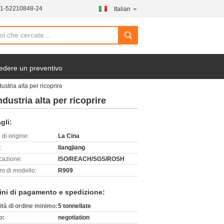
21-52210848-24
Italian
search
edere un preventivo
ustria alta per ricoprire
dustria alta per ricoprire
gli:
di origine:
La Cina
:
liangjiang
icazione:
ISO/REACH/SGS/ROSH
o di modello:
R909
ini di pagamento e spedizione:
ità di ordine minimo:
5 tonnellate
o:
negotiation