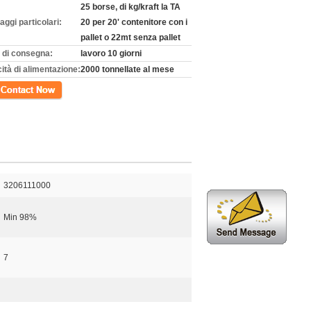
25 borse, di kg/kraft la TA
aggi particolari:
20 per 20' contenitore con i
pallet o 22mt senza pallet
 di consegna:
lavoro 10 giorni
ità di alimentazione:
2000 tonnellate al mese
tto
3206111000
Min 98%
7