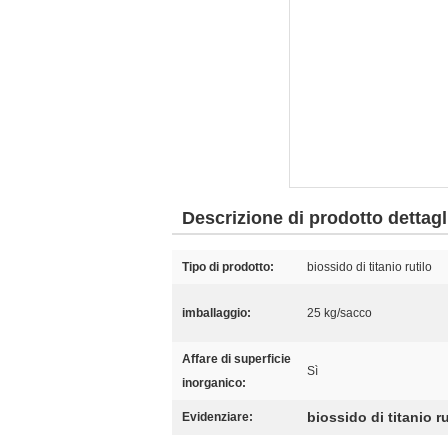
Descrizione di prodotto dettagl
Tipo di prodotto:
biossido di titanio rutilo
imballaggio:
25 kg/sacco
Affare di superficie
Sì
inorganico:
biossido di titanio ru
Evidenziare: