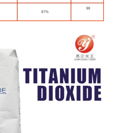
98
97%