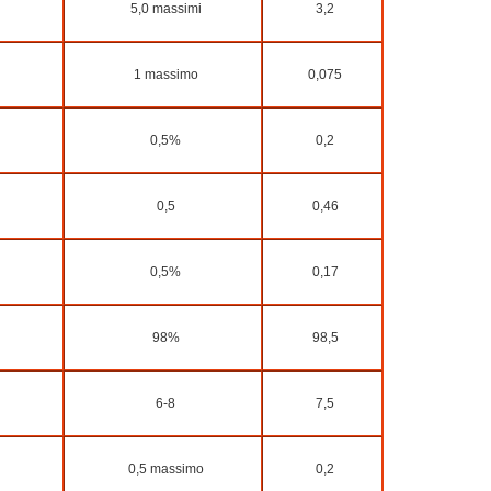
5,0 massimi
3,2
1 massimo
0,075
0,5%
0,2
0,5
0,46
0,5%
0,17
98%
98,5
6-8
7,5
0,5 massimo
0,2