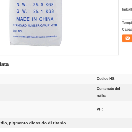
Imball
Tempi
Capac
Conta
iata
Codice HS:
Contenuto del
rutilo:
PH:
tilo
pigmento diossido di titanio
,