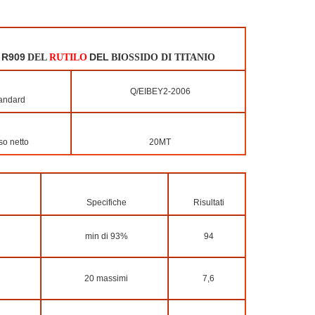
R909
DEL
DEL
RUTILO
BIOSSIDO DI TITANIO
Q/EIBEY2-2006
andard
o netto
20MT
Specifiche
Risultati
min di 93%
94
20 massimi
7,6