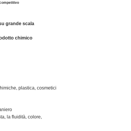
 competitivo
n su grande scala
rodotto chimico
himiche, plastica, cosmetici
raniero
a, la fluidità, colore,