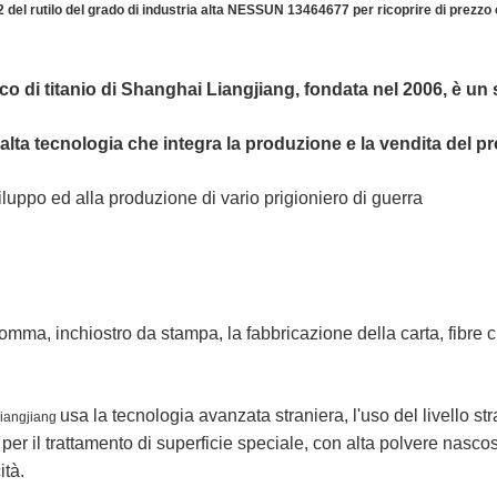
o2 del rutilo del grado di industria alta NESSUN 13464677 per ricoprire di prezzo
anco di titanio di Shanghai Liangjiang, fondata nel 2006, è u
alta tecnologia che integra la produzione e la vendita del p
iluppo
ed alla produzione di vario prigioniero di guerra
mma, inchiostro da stampa, la fabbricazione della carta, fibre c
usa la tecnologia avanzata straniera, l'uso del livello st
iangjiang
lo per il trattamento di superficie speciale, con alta polvere nascost
ità.