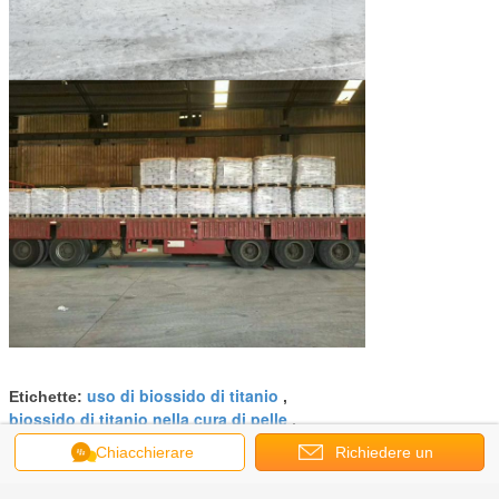
uso di biossido di titanio
Etichette:
,
biossido di titanio nella cura di pelle
,
biossido di titanio in alimento
Chiacchierare
Richiedere un
Ottieni il miglior prezzo per
preventivo