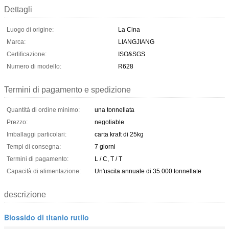
Dettagli
Luogo di origine:
La Cina
Marca:
LIANGJIANG
Certificazione:
ISO&SGS
Numero di modello:
R628
Termini di pagamento e spedizione
Quantità di ordine minimo:
una tonnellata
Prezzo:
negotiable
Imballaggi particolari:
carta kraft di 25kg
Tempi di consegna:
7 giorni
Termini di pagamento:
L / C, T / T
Capacità di alimentazione:
Un'uscita annuale di 35.000 tonnellate
descrizione
Biossido di titanio rutilo