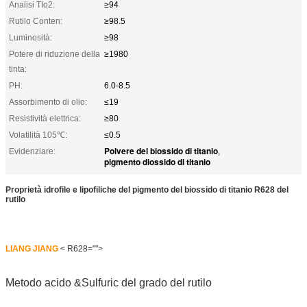
Analisi TIo2:
≥94
Rutilo Conten:
≥98.5
Luminosità:
≥98
Potere di riduzione della
≥1980
tinta:
PH:
6.0-8.5
Assorbimento di olio:
≤19
Resistività elettrica:
≥80
Volatilità 105℃:
≤0.5
Polvere del biossido di titanio
Evidenziare:
,
pigmento diossido di titanio
Proprietà idrofile e lipofiliche del pigmento del biossido di titanio R628 del
rutilo
LIANG JIANG
< R628="">
Metodo acido &Sulfuric del grado del rutilo