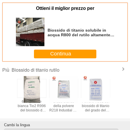
Ottieni il miglior prezzo per
Biossido di titanio solubile in
acqua R800 del rutilo altamente
disperdibile per ricoprire
Continua
Biossido di titanio rutilo
Più
enti del
6.5 - polvere
Grado bianco
Polvere R992 del
Alte alte
onista di
bianca Tio2 R996
della polvere
biossido di titanio
del bioss
rbatch
del biossido di
R218 Industial del
del grado del
titanio del 
 grado del
titanio del rutilo
rutilo del biossido
rutilo per la
bianchezz
di titanio
8.5PH per
di titanio di
materia prima del
rivesti
l rutilo
laccatura
elevata purezza
PVC della plastica
all'apert
Cambi la lingua
Cm3
dell'acido
di Masterbatch
costruz