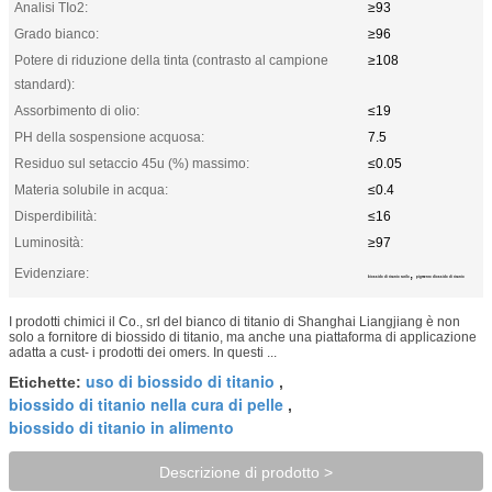
Analisi TIo2:
≥93
Grado bianco:
≥96
Potere di riduzione della tinta (contrasto al campione
≥108
standard):
Assorbimento di olio:
≤19
PH della sospensione acquosa:
7.5
Residuo sul setaccio 45u (%) massimo:
≤0.05
Materia solubile in acqua:
≤0.4
Disperdibilità:
≤16
Luminosità:
≥97
Evidenziare:
,
biossido di titanio rutilo
pigmento diossido di titanio
I prodotti chimici il Co., srl del bianco di titanio di Shanghai Liangjiang è non
solo a fornitore di biossido di titanio, ma anche una piattaforma di applicazione
adatta a cust- i prodotti dei omers. In questi ...
uso di biossido di titanio
Etichette:
,
biossido di titanio nella cura di pelle
,
biossido di titanio in alimento
Descrizione di prodotto >