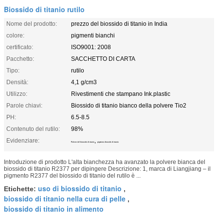
Biossido di titanio rutilo
Nome del prodotto:
prezzo del biossido di titanio in India
colore:
pigmenti bianchi
certificato:
ISO9001: 2008
Pacchetto:
SACCHETTO DI CARTA
Tipo:
rutilo
Densità:
4,1 g/cm3
Utilizzo:
Rivestimenti che stampano Ink.plastic
Parole chiavi:
Biossido di titanio bianco della polvere Tio2
PH:
6.5-8.5
Contenuto del rutilo:
98%
Evidenziare:
,
Polvere del biossido di titanio
pigmento diossido di titanio
Introduzione di prodotto L'alta bianchezza ha avanzato la polvere bianca del
biossido di titanio R2377 per dipingere Descrizione: 1, marca di Liangjiang – il
pigmento R2377 del biossido di titanio del rutilo è ...
uso di biossido di titanio
Etichette:
,
biossido di titanio nella cura di pelle
,
biossido di titanio in alimento