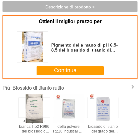
Descrizione di prodotto >
Ottieni il miglior prezzo per
Pigmento della mano di pH 6.5-
8.5 del biossido di titanio di
verniciatura Tio2/R2377 del rutilo
Continua
Biossido di titanio rutilo
Più
enti del
6.5 - polvere
Grado bianco
Polvere R992 del
Alte alte
onista di
bianca Tio2 R996
della polvere
biossido di titanio
del bioss
rbatch
del biossido di
R218 Industial del
del grado del
titanio del 
 grado del
titanio del rutilo
rutilo del biossido
rutilo per la
bianchezz