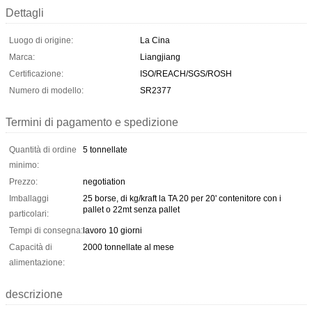
Dettagli
Luogo di origine:
La Cina
Marca:
Liangjiang
Certificazione:
ISO/REACH/SGS/ROSH
Numero di modello:
SR2377
Termini di pagamento e spedizione
Quantità di ordine
5 tonnellate
minimo:
Prezzo:
negotiation
Imballaggi
25 borse, di kg/kraft la TA 20 per 20' contenitore con i
pallet o 22mt senza pallet
particolari:
Tempi di consegna:
lavoro 10 giorni
Capacità di
2000 tonnellate al mese
alimentazione:
descrizione