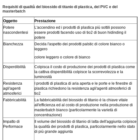
Requisiti di qualità del biossido di titanio di plastica, del PVC e del
masterbatch
Oggetto
Prestazione
Potere
L'accendino ed i prodotti di plastica più sottili possono
nascondentesi
essere prodotti facendo uso di tio2 di buon hidinding il
potere
Bianchezza
Decida l'aspetto dei prodotti palstic di colore bianco o
leggero
colore leggero o colore di bianco
Disperdibilità
Colpisca il costo di produzione dei prodotti di plastica come
la cattiva disperdibilità colpisce la scorrevolezza e la
luminosità
Resistenza
I prodotti di plastica di aria aperta e le porte e le finestre di
agli'agenti
plastica richiedono la resistenza agli'agenti atmosferici di
atmosferici
tio2
Fabbricabilità
La fabbricabilità del biossido di titanio è la chiave vitale
all'efficienza ed al costo di produzione nella produzione di
masterbatch bianco (particolarmente la varietà di
concentrazione)
Impatto di
Il volume del biossido di titanio di latta dell'aggiunta colpisce
Performace
la qualità dei prodotti di plastica, particolarmente nello stato
di più grande aggiunta