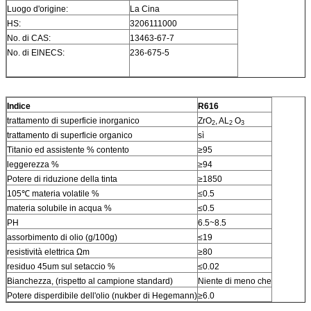
Luogo d'origine:
La Cina
HS:
3206111000
No. di CAS:
13463-67-7
No. di ElNECS:
236-675-5
Indice
R616
trattamento di superficie inorganico
ZrO
, AL
O
2
2
3
trattamento di superficie organico
sì
Titanio ed assistente % contento
≥95
leggerezza %
≥94
Potere di riduzione della tinta
≥1850
105℃ materia volatile %
≤0.5
materia solubile in acqua %
≤0.5
PH
6.5~8.5
assorbimento di olio (g/100g)
≤19
resistività elettrica Ωm
≥80
residuo 45um sul setaccio %
≤0.02
Bianchezza, (rispetto al campione standard)
Niente di meno che
Potere disperdibile dell'olio (nukber di Hegemann)
≥6.0