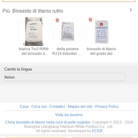
Biossido di titanio rutilo
Più
enti del
6.5 - polvere
Grado bianco
Polvere R992 del
Alte alte
onista di
bianca Tio2 R996
della polvere
biossido di titanio
del bioss
rbatch
del biossido di
R218 Industial del
del grado del
titanio del 
 grado del
titanio del rutilo
rutilo del biossido
rutilo per la
bianchezz
di titanio
8.5PH per
di titanio di
materia prima del
rivesti
l rutilo
laccatura
elevata purezza
PVC della plastica
all'apert
Cambi la lingua
Cm3
dell'acido
di Masterbatch
costruz
solforico
Italian
Casa
|
Circa noi
|
Contattici
|
Mappa del sito
|
Privacy Policy
Vista da tavolino
China biossido di titanio nella cura di pelle supplier.
Copyright © 2015 - 2026
Shanghai Liangjiang Titanium White Product Co., Ltd..
All rights reserved. Developed by
ECER