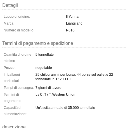
Dettagli
Luogo di origine:
Il Yunnan
Marca:
Liangjiang
Numero di modello:
R616
Termini di pagamento e spedizione
Quantità di ordine
5 tonnellate
minimo:
Prezzo:
negotiable
Imballaggi
25 chilogrammi per borsa, 44 borse sul pallet e 22
tonnellate in 1* 20' FCL
particolari:
Tempi di consegna:
7 giorni di lavoro
Termini di
L / C, T / T, Western Union
pagamento:
Capacità di
Un'uscita annuale di 35.000 tonnellate
alimentazione:
descrizione