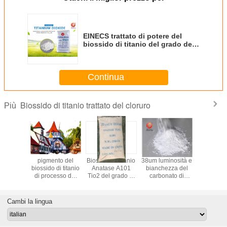
EINECS trattato di potere del
biossido di titanio del grado del
rutilo del cloruro nessun 236-
675-5
Continua
Biossido di titanio trattato del cloruro
Più
iossido di
pigmento del
Biossido di titanio
38um luminosità e
Grado dell
l rutilo di
biossido di titanio
Anatase A101
bianchezza del
del bioss
so del
di processo del
Tio2 del grado di
carbonato di
titanio d
ro ha
cloruro del rutilo
industria per la
calcio della
qualità
rato il
per pittura per
verniciatura del
maglia del
special
ere
esterni Cas
certificato dello
CaCO3 1250 alta
polies
Cambi la lingua
ntesi la
No.13463-67-7
SGS
 facile