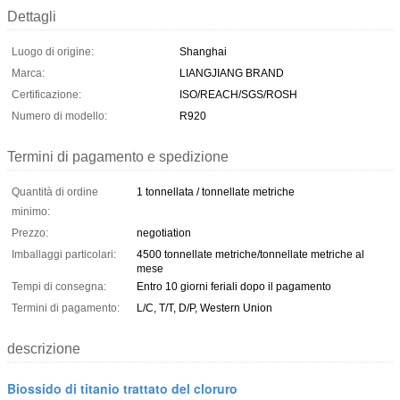
Dettagli
Luogo di origine:
Shanghai
Marca:
LIANGJIANG BRAND
Certificazione:
ISO/REACH/SGS/ROSH
Numero di modello:
R920
Termini di pagamento e spedizione
Quantità di ordine
1 tonnellata / tonnellate metriche
minimo:
Prezzo:
negotiation
Imballaggi particolari:
4500 tonnellate metriche/tonnellate metriche al
mese
Tempi di consegna:
Entro 10 giorni feriali dopo il pagamento
Termini di pagamento:
L/C, T/T, D/P, Western Union
descrizione
Biossido di titanio trattato del cloruro