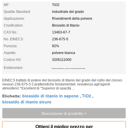
MF:
TiO2
Qualita Standard:
industriale del grado
Applicazione:
Rivestimenti della polvere
Clssification:
Biossido di titanio
CAS No.:
13463-67-7
No. EINECS:
236-675-5
Purezza:
92%
Aspetto:
polvere bianca
Codice HS:
3206111000
Evidenziare:
,
Biossido di titanio bianco
Processo del cloruro del biossido di titanio
EINECS trattato di potere del biossido di titanio del grado del rutilo del cloruro
nessun 236-675-5 Caratteristiche fondamentali: resistenza agli'agenti
atmosferici *Excellent di *Superior di opacità ...
biossido di titanio in sapone
TiO2
Etichette:
,
,
biossido di titanio sicuro
Descrizione di prodotto >
Ottieni il miglior prezzo per