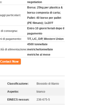
o:
negotiation
Borsa: 25kg per plastica &
borsa composta di carta;
aggi particolari:
Pallet: 40 borse per pallet
(PE filmato); 1x20'F
Entro 10 giorni feriali dopo il
 di consegna:
pagamento
ni di pagamento:
T/T, L/C, D/P, Western Union
4500 tonnellate
ità di alimentazione:
metriche/tonnellate
metriche al mese
tto
Classificazione:
Biossido di titanio
Aspetto:
bianco
EINECS nessun:
236-675-5