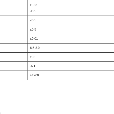
≥-0.3
≤0.5
≤0.5
≤0.5
≤0.01
6.5-8.0
≥98
≤21
≥1900
i