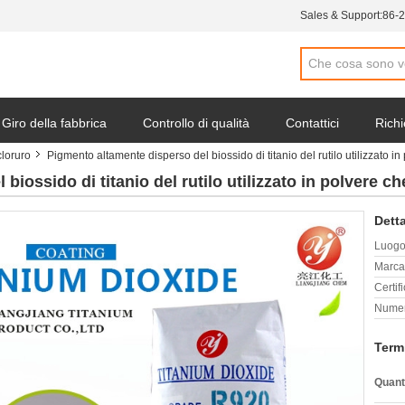
Sales & Support:
86-
Giro della fabbrica
Controllo di qualità
Contattici
Richi
cloruro
Pigmento altamente disperso del biossido di titanio del rutilo utilizzato 
biossido di titanio del rutilo utilizzato in polvere 
Detta
Luogo 
Marca
Certif
Numer
Term
Quant