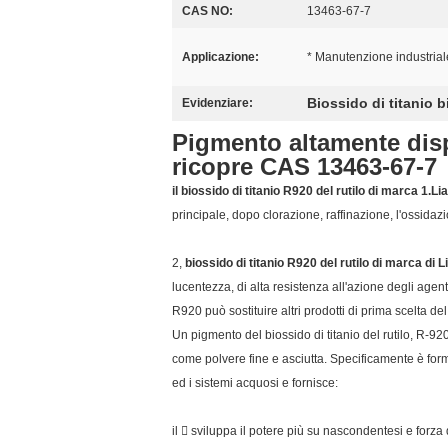
CAS NO:
13463-67-7
Applicazione:
* Manutenzione industriale,
Biossido di titanio 
Evidenziare:
Pigmento altamente dispe
ricopre CAS 13463-67-7
il biossido di titanio R920 del rutilo di marca 1.Li
principale, dopo clorazione, raffinazione, l'ossidazi
2,
biossido di titanio R920 del rutilo di marca di L
lucentezza, di alta resistenza all'azione degli agent
R920 può sostituire altri prodotti di prima scelta d
Un pigmento del biossido di titanio del rutilo, R-920
come polvere fine e asciutta. Specificamente è fo
ed i sistemi acquosi e fornisce:
il  sviluppa il potere più su nascondentesi e forza