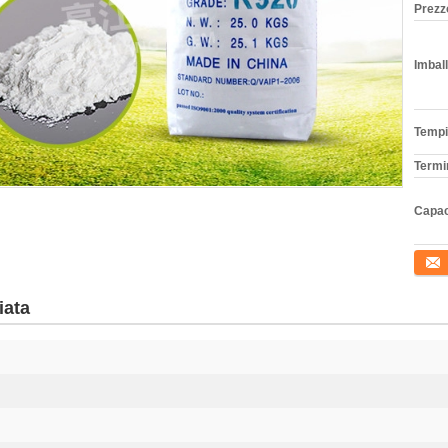
Prezz
Imball
Tempi
Termi
Capac
Conta
iata