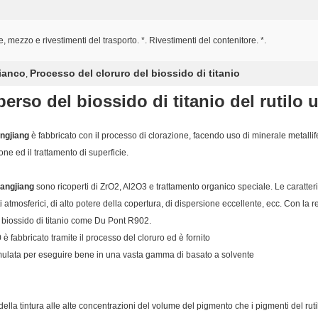
 mezzo e rivestimenti del trasporto. *. Rivestimenti del contenitore. *.
bianco
Processo del cloruro del biossido di titanio
,
rso del biossido di titanio del rutilo u
angjiang
è fabbricato con il processo di clorazione, facendo uso di minerale metallife
one ed il trattamento di superficie.
iangjiang
sono ricoperti di ZrO2, Al2O3 e trattamento organico speciale. Le caratteris
i atmosferici, di alto potere della copertura, di dispersione eccellente, ecc. Con la 
el biossido di titanio come Du Pont R902.
 è fabbricato tramite il processo del cloruro ed è fornito
rmulata per eseguire bene in una vasta gamma di basato a solvente
 della tintura alle alte concentrazioni del volume del pigmento che i pigmenti del ru