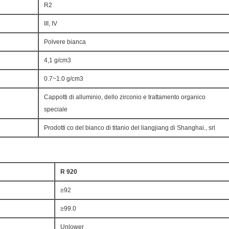
R2
III, IV
Polvere bianca
4,1 g/cm3
0.7~1.0 g/cm3
Cappotti di alluminio, dello zirconio e trattamento organico
speciale
Prodotti co del bianco di titanio del liangjiang di Shanghai., srl
R 920
≥92
≥99.0
Unlower