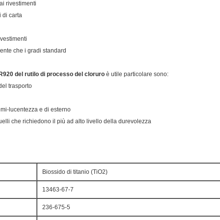
ai rivestimenti
i di carta
ivestimenti
dente che i gradi standard
io R920 del rutilo di processo del cloruro
è utile particolare sono:
el trasporto
semi-lucentezza e di esterno
uelli che richiedono il più ad alto livello della durevolezza
Biossido di titanio (TiO2)
13463-67-7
236-675-5