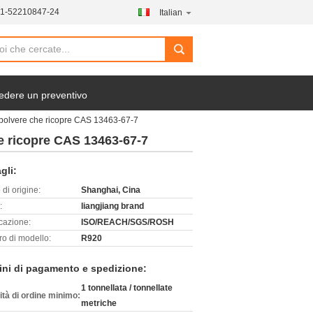
21-52210847-24
Italian
search
edere un preventivo
in polvere che ricopre CAS 13463-67-7
che ricopre CAS 13463-67-7
gli:
di origine:
Shanghai, Cina
:
liangjiang brand
icazione:
ISO/REACH/SGS/ROSH
o di modello:
R920
ini di pagamento e spedizione:
1 tonnellata / tonnellate
ità di ordine minimo:
metriche