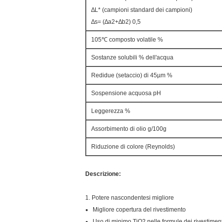
∆L* (campioni standard dei campioni)
∆s= (∆a2+∆b2) 0,5
105℃ composto volatile %
Sostanze solubili % dell'acqua
Redidue (setaccio) di 45µm %
Sospensione acquosa pH
Leggerezza %
Assorbimento di olio g/100g
Riduzione di colore (Reynolds)
Descrizione:
1. Potere nascondentesi migliore
Migliore copertura del rivestimento
Uso di minimo TiO2 nelle formule dei rivestiment