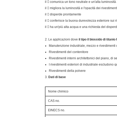
il  comunica un tono neutrale e un'alta luminosità 
il  migliora la luminosità e l'opacità dei rivestiment
il  disperde prontamente
il  conferisce la buona durevolezza esteriore sui r
il  ha un'più alta acqua e una richiesta del disper
2. Le applicazioni dove
il tipo il biossido di titan
Manutenzione industriale, mezzo e rivestimenti d
Rivestimenti del contenitore
Rivestimenti interni architettonici del piano, di 
I rivestimenti esteriori di industriale escludono q
Rivestimenti della polvere
3.
Dati di base
Nome chimico
CAS no.
EINECS no.