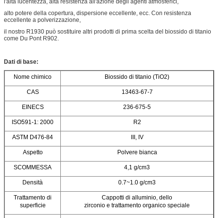
l'alta lucentezza, alta resistenza all'azione degli agenti atmosferici,
alto potere della copertura, dispersione eccellente, ecc. Con resistenza
eccellente a polverizzazione,
il nostro R1930 può sostituire altri prodotti di prima scelta del biossido di titanio
come Du Pont R902.
Dati di base:
Nome chimico
Biossido di titanio (TiO2)
CAS
13463-67-7
EINECS
236-675-5
ISO591-1: 2000
R2
ASTM D476-84
III, IV
Aspetto
Polvere bianca
SCOMMESSA
4,1 g/cm3
Densità
0.7~1.0 g/cm3
Trattamento di
Cappotti di alluminio, dello
superficie
zirconio e trattamento organico speciale