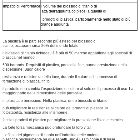
Impatto di Performace
Il volume del biossido di titanio di
latta dell'aggiunta colpisce la qualità di
i prodotti di plastica, particolarmente nello stato di più
grande aggiunta
La plastica è le parti secondo più esteso per biossido di
titanio, occupanti circa 20% del mondo totale
il biossido di titanio richiede, là è più di 50 marche appartiene agli speciali di
plastica nel mondo
500 barands. Requisiti di plastica, particella fine, buona prestazione della
dispersione; Buon calore
resistenza e resistenza della luce, durante il calore ed il processo di
formazione di plastica, finito
il prodotto non cambia l'esposizione di colore al sole ed il processo di uso. La
maggior parte della dimensione delle particelle
in plastica è benissimo. Nella plastica, unire biossido di titanio
può migliorare la resistenza al calore dei prodotti di plastica, la
fotostabilità, resistenza alle intemperie,
faccia i prodotti di plastica per migliorare la prestazione fisica e chimica.
La forte forza meccanica può prolungare la loro vita!
L'effetto del pigmento di titanio nell'industria delle materie
plastiche pricipalmente ha due aspetti, uno è usato come il di base