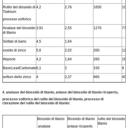
Rutilo del diossido di
4,2
2,76
1650
100
Tiatnium
processo solforico
Anatase del biossido
3,91
2,55
1270
77
Lasciate un messaggio
di titanio
Ti richiameremo presto!
Solfato di bario
4,5
1,64
ossido di zinco
5,6
2,02
200
12
litopone
4,2
1,84
260
16
BasicLeadCarbonate
6,1
2
150
9
solfuro dello zinco
4
2,37
660
40
4. anatase del biossido di titanio, antase del biossido di titanio ricoperto,
processo solforico del rutilo del biossido di titanio, processo di
clorazione del rutilo del biossido di titanio:
Biossido di titanio
Biossido di titanio
rutilo del biossido d
titanio
anatase
antase ricoperto