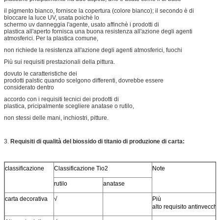
il pigmento bianco, fornisce la copertura (colore bianco); il secondo è di
bloccare la luce UV, usata poichè lo
schermo uv danneggia l'agente, usato affinchè i prodotti di
plastica all'aperto fornisca una buona resistenza all'azione degli agenti
atmosferici. Per la plastica comune,
non richiede la resistenza all'azione degli agenti atmosferici, fuochi
Più sui requisiti prestazionali della pittura.
dovuto le caratteristiche dei
prodotti palstic quando scelgono differenti, dovrebbe essere
considerato dentro
accordo con i requisiti tecnici dei prodotti di
plastica, pricipalmente scegliere anatase o rutilo,
non stessi delle mani, inchiostri, pitture.
3.
Requisiti di qualità del biossido di titanio di produzione di carta:
classificazione
Classificazione Tio2
Note
rutilo
anatase
carta decorativa
√
Più
alto requisito antinvecch