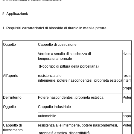
5.
Applicazioni:
1.
Requisiti caratteristici di biossido di titanio in mani e pitture
Oggetto
Cappotto di costruzione
Vernice a smalto di secchezza di
rivest
temperatura normale
(Poco tipo di pittura della porcellana)
All'aperto
resistenza alle
resiste
intemperie, potere nascondentesi, proprietà estetica
intemp
proprie
Dell'interno
Potere nascondentesi, proprietà estetica
Potere
Oggetto
Cappotto industriale
automobile
apparec
Cappotto di
resistenza alle intemperie, potere nascondentesi,
Potere
rivestimento
proprietà estetica, disperdibilità