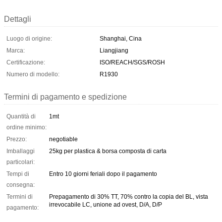
Dettagli
Luogo di origine:
Shanghai, Cina
Marca:
Liangjiang
Certificazione:
ISO/REACH/SGS/ROSH
Numero di modello:
R1930
Termini di pagamento e spedizione
Quantità di
1mt
ordine minimo:
Prezzo:
negotiable
Imballaggi
25kg per plastica & borsa composta di carta
particolari:
Tempi di
Entro 10 giorni feriali dopo il pagamento
consegna:
Termini di
Prepagamento di 30% TT, 70% contro la copia del BL, vista
irrevocabile LC, unione ad ovest, D/A, D/P
pagamento: