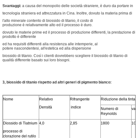
Svantaggi:
a causa del monopolio delle società straniere, è duro da portare in
tecnologia straniera ed attrezzatura in Cina. Inoltre, dovuto la materia prima di
l'alto minerale contento di biossido di titanio, il costo di
produzione è relativamente alto ed il processo è duro.
dovuto le materie prime ed il processo di produzione differenti, la prestazione di
prodotto è differente
ed ha requisiti differenti alla resistenza alle intemperie, al
potere nascondentesi, all'estetica ed alla dispersione
biossido di titanio. Così i clienti dovrebbero scegliere il biossido di titanio di
qualità differente basato sui loro bisogni.
3, biossido di titanio rispetto ad altri generi di pigmento bianco:
Nome
Relativo
Rifrangente
Riduzione della tinta
Densità
indice
Numero di
valo
Reynolds
Diossido di Tiatnium
4,0
2,85
1800
105
processo di
clorazione del rutilo