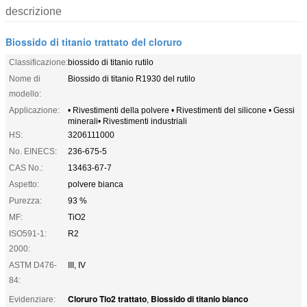
descrizione
Biossido di titanio trattato del cloruro
Classificazione:
biossido di titanio rutilo
Nome di
Biossido di titanio R1930 del rutilo
modello:
Applicazione:
• Rivestimenti della polvere • Rivestimenti del silicone • Gessi
minerali• Rivestimenti industriali
HS:
3206111000
No. EINECS:
236-675-5
CAS No.:
13463-67-7
Aspetto:
polvere bianca
Purezza:
93 %
MF:
TiO2
ISO591-1:
R2
2000:
ASTM D476-
III, IV
84:
Cloruro Tio2 trattato
Biossido di titanio bianco
Evidenziare:
,