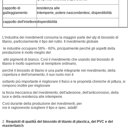
cappotto di
resistenza alle
galleggiamento
intemperie, potere nascondentesi, disperdibilità
cappotto dell'iniettore
disperdibilità
L'industria dei rivestimenti consuma la maggior parte del qty di biossido di
titanio, particolarmente il tipo del rutilo. Il rivestimento globale
le industrie occupano 58% - 60%, pricipalmente perché gli aspetti della
prestazione è molto meglio del
altri pigmenti di bianco. Così il rivestimento che usando dal biossido di
titanio è molto superiore al riempitore ordinario,
perché il biossido di titanio è una parte integrante nel rivestimento, della
copertura e dell'ornamento, il suo ruolo non è
soltanto più importante è migliorare il fisico e le proprietà chimiche di pittura, si
rompono inoltre per migliorare
la forza meccanica del rivestimento, dell'adesione, dell'anticorrosivo, della
luce e della resistenza alle intemperie.
Così durante della produzione dei rivestimenti, per
noi è ragionevole scegliere il tipo e spec. adatti!
2.
Requisiti di qualità del biossido di titanio di plastica, del PVC e del
masterbatch