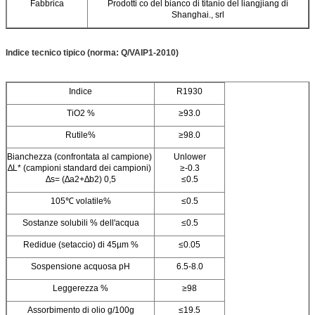
Fabbrica
Prodotti co del bianco di titanio del liangjiang di
Shanghai., srl
Indice tecnico tipico (norma: Q/VAIP1-2010)
Indice
R1930
TiO2 %
≥93.0
Rutile%
≥98.0
Bianchezza (confrontata al campione)
Unlower
∆L* (campioni standard dei campioni)
≥-0.3
∆s= (∆a2+∆b2) 0,5
≤0.5
105℃ volatile%
≤0.5
Sostanze solubili % dell'acqua
≤0.5
Redidue (setaccio) di 45µm %
≤0.05
Sospensione acquosa pH
6.5-8.0
Leggerezza %
≥98
Assorbimento di olio g/100g
≤19.5