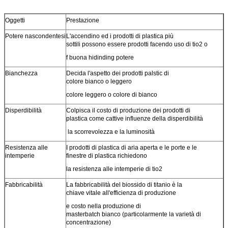
Oggetti
Prestazione
Potere nascondentesi
L'accendino ed i prodotti di plastica più
sottili possono essere prodotti facendo uso di tio2 o
f buona hidinding potere
Bianchezza
Decida l'aspetto dei prodotti palstic di
colore bianco o leggero
colore leggero o colore di bianco
Disperdibilità
Colpisca il costo di produzione dei prodotti di
plastica come cattive influenze della disperdibilità
la scorrevolezza e la luminosità
Resistenza alle
I prodotti di plastica di aria aperta e le porte e le
intemperie
finestre di plastica richiedono
la resistenza alle intemperie di tio2
Fabbricabilità
La fabbricabilità del biossido di titanio è la
chiave vitale all'efficienza di produzione
e costo nella produzione di
masterbatch bianco (particolarmente la varietà di
concentrazione)