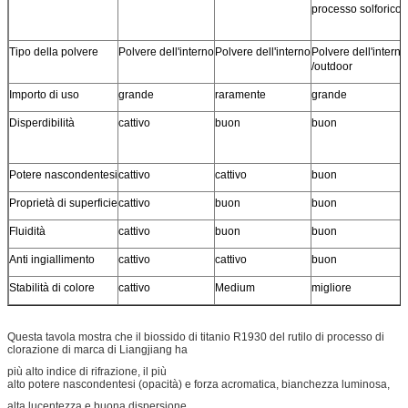
processo solforico
Invia
Tipo della polvere
Polvere dell'interno
Polvere dell'interno
Polvere dell'interno
/outdoor
Importo di uso
grande
raramente
grande
Disperdibilità
cattivo
buon
buon
Potere nascondentesi
cattivo
cattivo
buon
Proprietà di superficie
cattivo
buon
buon
Fluidità
cattivo
buon
buon
Anti ingiallimento
cattivo
cattivo
buon
Stabilità di colore
cattivo
Medium
migliore
Questa tavola mostra che il biossido di titanio R1930 del rutilo di processo di
clorazione di marca di Liangjiang ha
più alto indice di rifrazione, il più
alto potere nascondentesi (opacità) e forza acromatica, bianchezza luminosa,
alta lucentezza e buona dispersione.