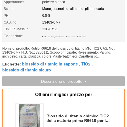
Apperarance:
polvere bianca
Scopo:
Mano, cosmetico, alimento, pittura, carta
PH:
6.8-8
CAS, no:
13463-67-7
EINECS nessun:
236-675-5
Evidenziare:
,
,
Biossido di titanio bianco
Cloruro Tio2 trattato
Processo del cloruro del biossido di titanio
Nome di prodotto: Rutilo R6618 del biossido di titanio MF: TIO2 CAS. No.:
13463-67-7 H.S. No.: 3206111 Scopo principale: Rivestimento, Paiting,
inchiostro, carta, plastica, colore Masterbatch ecc Caratteristic...
biossido di titanio in sapone
TiO2
Etichette:
,
,
biossido di titanio sicuro
Descrizione di prodotto >
Ottieni il miglior prezzo per
Biossido di titanio chimico TIO2
della materia prima R6618 per la
verniciatura del CAS 13463 67 7