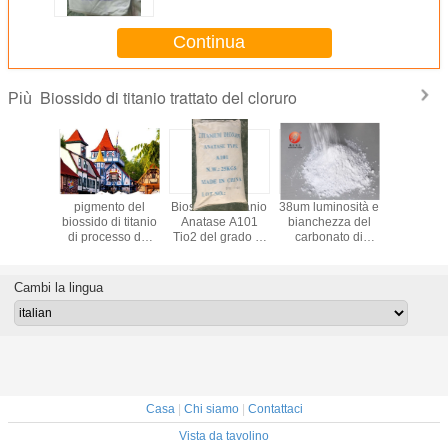
Continua
Biossido di titanio trattato del cloruro
Più
iossido di
pigmento del
Biossido di titanio
38um luminosità e
Grado dell
l rutilo di
biossido di titanio
Anatase A101
bianchezza del
del bioss
so del
di processo del
Tio2 del grado di
carbonato di
titanio d
ro ha
cloruro del rutilo
industria per la
calcio della
qualità
rato il
per pittura per
verniciatura del
maglia del
special
ere
esterni Cas
certificato dello
CaCO3 1250 alta
polies
Cambi la lingua
ntesi la
No.13463-67-7
SGS
 facile
Casa
|
Chi siamo
|
Contattaci
Vista da tavolino