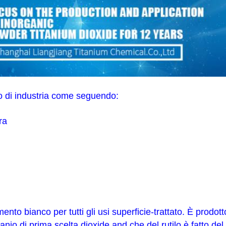
 di industria come seguendo:
ura
mento bianco per tutti gli usi superficie-trattato. È prodo
anio di prima scelta dioxide.and che del rutilo è fatto del 