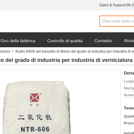
Sales & Support:
86-
Giro della fabbrica
Controllo di qualità
Contattici
Richi
cloruro
Rutilo R606 del biossido di titanio del grado di industria per industria di 
io del grado di industria per industria di verniciatura
Detta
Luogo 
Marca
Numer
Term
Quant
Prezz
Imball