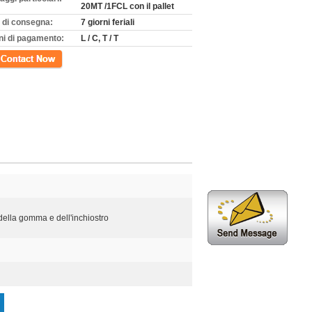
20MT /1FCL con il pallet
 di consegna:
7 giorni feriali
ni di pagamento:
L / C, T / T
tto
, della gomma e dell'inchiostro