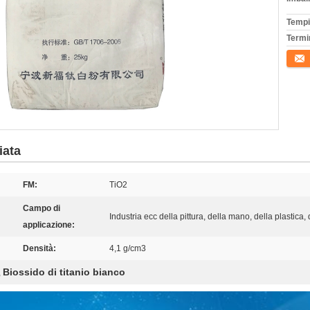
Tempi
Termi
Conta
iata
FM:
TiO2
Campo di
Industria ecc della pittura, della mano, della plastica
applicazione:
Densità:
4,1 g/cm3
Biossido di titanio bianco
,