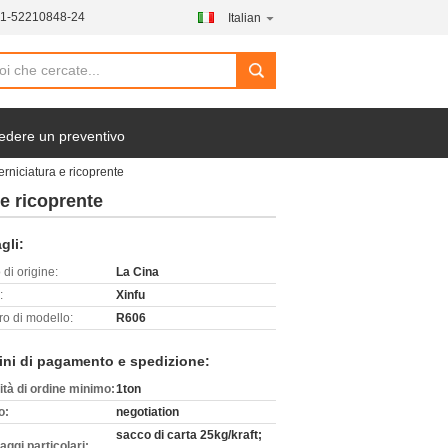
21-52210848-24
Italian
search
edere un preventivo
verniciatura e ricoprente
 e ricoprente
gli:
di origine:
La Cina
:
Xinfu
o di modello:
R606
ini di pagamento e spedizione:
ità di ordine minimo:
1ton
o:
negotiation
sacco di carta 25kg/kraft;
aggi particolari: