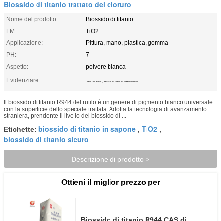
Biossido di titanio trattato del cloruro
Nome del prodotto:
Biossido di titanio
FM:
TiO2
Applicazione:
Pittura, mano, plastica, gomma
PH:
7
Aspetto:
polvere bianca
Evidenziare:
,
Cloruro Tio2 trattato
Processo del cloruro del biossido di titanio
Il biossido di titanio R944 del rutilo è un genere di pigmento bianco universale
con la superficie dello speciale trattata. Adotta la tecnologia di avanzamento
straniera, prendente il livello del biossido di ...
biossido di titanio in sapone
TiO2
Etichette:
,
,
biossido di titanio sicuro
Descrizione di prodotto >
Ottieni il miglior prezzo per
Biossido di titanio R944 CAS di