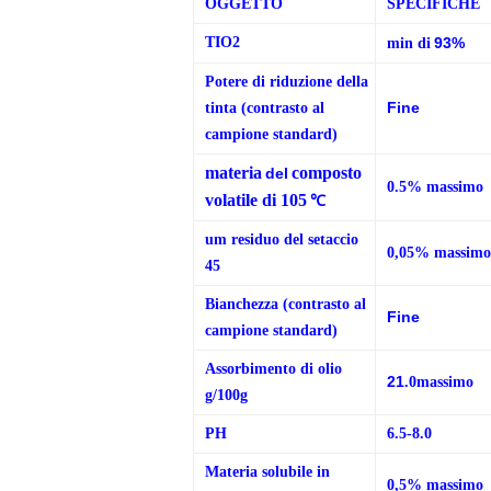
OGGETTO
SPECIFICHE
TIO2
93%
min di
Potere di riduzione della
Fine
tinta (contrasto al
campione standard)
materia
composto
del
0.5% massimo
volatile
di 105
℃
um residuo del setaccio
0,05% massim
45
Bianchezza (contrasto al
Fine
campione standard)
Assorbimento di olio
21
.0massimo
g/100g
PH
6.5-8.0
Materia solubile in
0,5% massimo