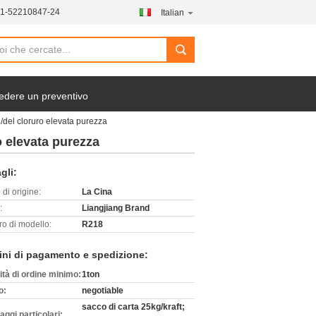
21-52210847-24
Italian
search
edere un preventivo
8/del cloruro elevata purezza
o elevata purezza
gli:
di origine:
La Cina
:
Liangjiang Brand
o di modello:
R218
ini di pagamento e spedizione:
ità di ordine minimo:
1ton
o:
negotiable
sacco di carta 25kg/kraft;
aggi particolari: