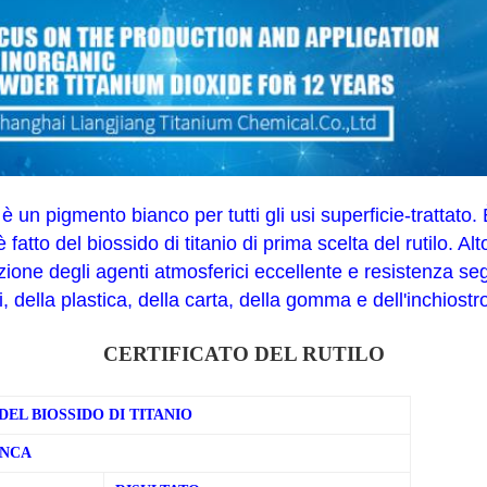
o è un pigmento bianco per tutti gli usi superficie-trattato.
atto del biossido di titanio di prima scelta del rutilo. A
'azione degli agenti atmosferici eccellente e resistenza 
, della plastica, della carta, della gomma e dell'inchiostr
CERTIFICATO DEL RUTILO
DEL BIOSSIDO DI TITANIO
ANCA