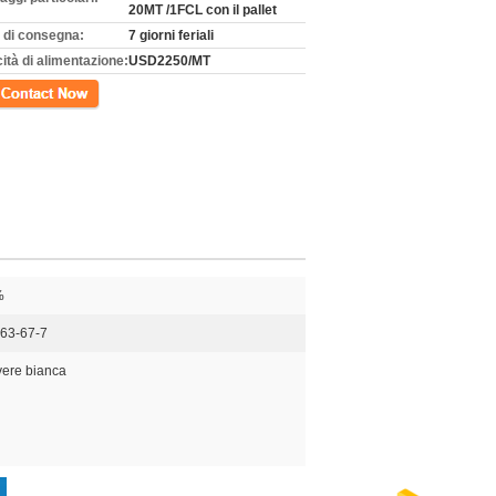
20MT /1FCL con il pallet
 di consegna:
7 giorni feriali
ità di alimentazione:
USD2250/MT
tto
%
63-67-7
vere bianca