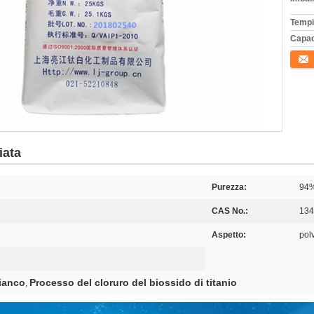
Tempi
Capac
Conta
iata
Purezza:
94
CAS No.:
134
Aspetto:
pol
bianco
Processo del cloruro del biossido di titanio
,