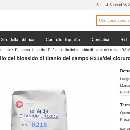
Sales & Support:
86-
Giro della fabbrica
Controllo di qualità
Contattici
Richi
cloruro
Processo di plastica Tio2 del rutilo del biossido di titanio del campo R21
tilo del biossido di titanio del campo R218/del clorur
Detta
Luogo 
Marca
Numer
Term
Quant
Prezz
Imball