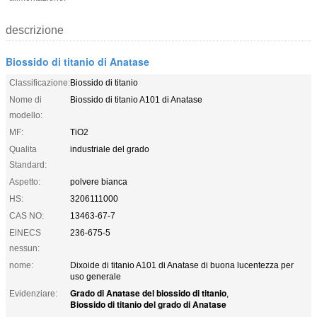
descrizione
Biossido di titanio di Anatase
Classificazione:
Biossido di titanio
Nome di
Biossido di titanio A101 di Anatase
modello:
MF:
TiO2
Qualita
industriale del grado
Standard:
Aspetto:
polvere bianca
HS:
3206111000
CAS NO:
13463-67-7
ElNECS
236-675-5
nessun:
nome:
Dixoide di titanio A101 di Anatase di buona lucentezza per
uso generale
Grado di Anatase del biossido di titanio
Evidenziare:
,
Biossido di titanio del grado di Anatase