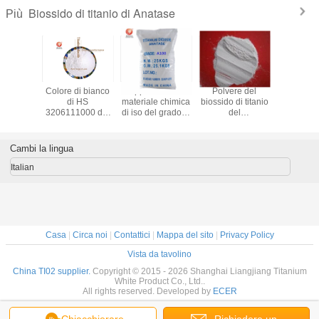
Biossido di titanio di Anatase
Più
ione del
Colore di bianco
Approvazione
Polvere del
Polvere T
di titanio
di HS
materiale chimica
biossido di titanio
biossido di
do dello
3206111000 del
di iso del grado di
del
di Anata
to di
pigmento del
industria del
grado/pigmento
grado d
prodotti
biossido di titanio
biossido di titanio
ceramici Cas
smal
norganici
di Anatase del
A100 di Anatase
13463-67-7 del
nell'ind
Cambi la lingua
01
commestibile
biossido di titanio
ceram
Italian
Casa
|
Circa noi
|
Contattici
|
Mappa del sito
|
Privacy Policy
Vista da tavolino
China TI02 supplier.
Copyright © 2015 - 2026 Shanghai Liangjiang Titanium
White Product Co., Ltd..
All rights reserved. Developed by
ECER