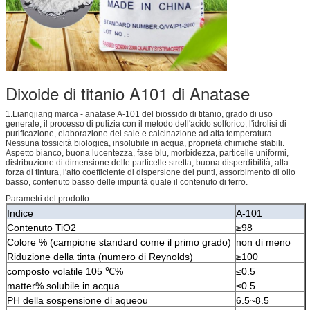
Dixoide di titanio A101 di Anatase
1.Liangjiang marca - anatase A-101 del biossido di titanio, grado di uso
generale, il processo di pulizia con il metodo dell'acido solforico, l'idrolisi di
purificazione, elaborazione del sale e calcinazione ad alta temperatura.
Nessuna tossicità biologica, insolubile in acqua, proprietà chimiche stabili.
Aspetto bianco, buona lucentezza, fase blu, morbidezza, particelle uniformi,
distribuzione di dimensione delle particelle stretta, buona disperdibilità, alta
forza di tintura, l'alto coefficiente di dispersione dei punti, assorbimento di olio
basso, contenuto basso delle impurità quale il contenuto di ferro.
Parametri del prodotto
Indice
A-101
Contenuto TiO2
≥98
Colore % (campione standard come il primo grado)
non di meno
Riduzione della tinta (numero di Reynolds)
≥100
composto volatile 105 ℃%
≤0.5
matter% solubile in acqua
≤0.5
PH della sospensione di aqueou
6.5~8.5