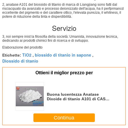
2, anatase A101 del biossido di titanio di marca di Liangjiang sono fatti dal
risciacquato da avanzato e processo deionizzato dell'acqua, ha il perfprmancd
eccellente del pigmento e del carattere ottico, l'elevata purezza, il whitness, il
potere di riduzione della tinta e disperdibilità.
Servizio
3, noi sempre inist la filosofia della società: Umanista, innovazione tecnica,
dedicando ai prodotti chimici fini di ricerca e di sviluppo.
Elaborazione del prodotto
TiO2
biossido di titanio in sapone
Etichette:
,
,
Diossido di titanio
Ottieni il miglior prezzo per
Buona lucentezza Anatase
Dixoide di titanio A101 di CAS
13463-67-7 per uso generale
Continua