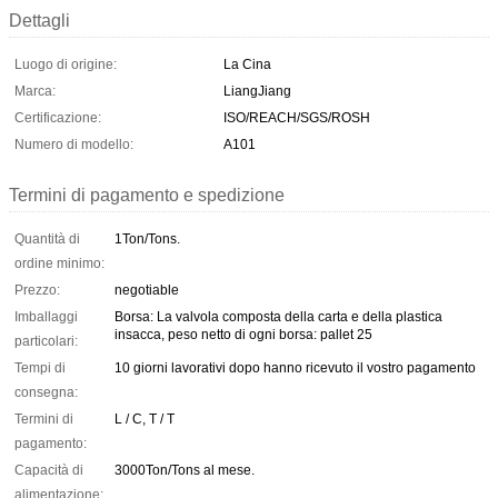
Dettagli
Luogo di origine:
La Cina
Marca:
LiangJiang
Certificazione:
ISO/REACH/SGS/ROSH
Numero di modello:
A101
Termini di pagamento e spedizione
Quantità di
1Ton/Tons.
ordine minimo:
Prezzo:
negotiable
Imballaggi
Borsa: La valvola composta della carta e della plastica
insacca, peso netto di ogni borsa: pallet 25
particolari:
Tempi di
10 giorni lavorativi dopo hanno ricevuto il vostro pagamento
consegna:
Termini di
L / C, T / T
pagamento:
Capacità di
3000Ton/Tons al mese.
alimentazione: