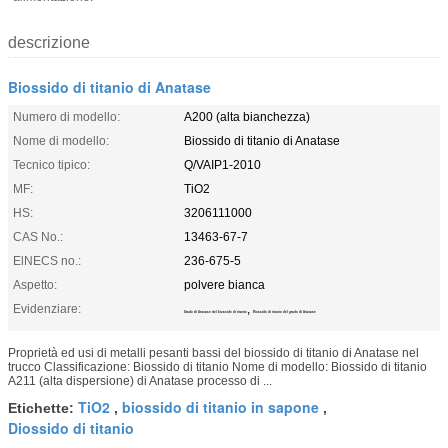
descrizione
Biossido di titanio di Anatase
Numero di modello:
A200 (alta bianchezza)
Nome di modello:
Biossido di titanio di Anatase
Tecnico tipico:
Q/VAIP1-2010
MF:
TiO2
HS:
3206111000
CAS No.:
13463-67-7
ElNECS no.:
236-675-5
Aspetto:
polvere bianca
Evidenziare:
,
Grado di Anatase del biossido di titanio
Biossido di titanio del grado di Anatase
Proprietà ed usi di metalli pesanti bassi del biossido di titanio di Anatase nel
trucco Classificazione: Biossido di titanio Nome di modello: Biossido di titanio
A211 (alta dispersione) di Anatase processo di ...
TiO2
biossido di titanio in sapone
Etichette:
,
,
Diossido di titanio