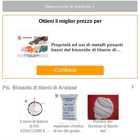
Descrizione di prodotto >
Ottieni il miglior prezzo per
Proprietà ed usi di metalli pesanti
bassi del biossido di titanio di
Anatase nel trucco
Continua
Biossido di titanio di Anatase
Più
ione del
Colore di bianco
Approvazione
Polvere del
Polvere T
di titanio
di HS
materiale chimica
biossido di titanio
biossido di
do dello
3206111000 del
di iso del grado di
del
di Anata
to di
pigmento del
industria del
grado/pigmento
grado d