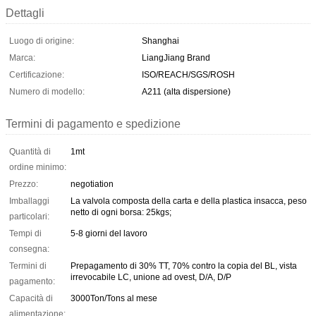
Dettagli
Luogo di origine:
Shanghai
Marca:
LiangJiang Brand
Certificazione:
ISO/REACH/SGS/ROSH
Numero di modello:
A211 (alta dispersione)
Termini di pagamento e spedizione
Quantità di
1mt
ordine minimo:
Prezzo:
negotiation
Imballaggi
La valvola composta della carta e della plastica insacca, peso
netto di ogni borsa: 25kgs;
particolari:
Tempi di
5-8 giorni del lavoro
consegna:
Termini di
Prepagamento di 30% TT, 70% contro la copia del BL, vista
irrevocabile LC, unione ad ovest, D/A, D/P
pagamento:
Capacità di
3000Ton/Tons al mese
alimentazione: