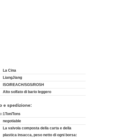
La Cina
LiangJiang
ISO/REACH/SGS/ROSH
Alto solfato di bario leggero
o e spedizione:
o:
1Ton/Tons
negotiable
La valvola composta della carta e della
plastica insacca, peso netto di ogni borsa: