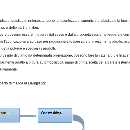
dità di plastica di rinforzo, tengono la lucentezza di superficie di plastica e la lumi
 pp e delle parti di nylon.
olvere possono essere migliorati dal sesso e dalla proprietà scorrente leggera e con
one l'applicazione a spruzzo per raggiungere lo spessore di rivestimento ideale, migl
 della polvere è sceglierà i prodotti.
n biossido di titanio da determinata proporzione, possono fare la catena più efficac
olarmente adatto a pittura automobilistica, mano di prima scelta della parete esterna
cativamente.
bario di marca di Liangjiang: