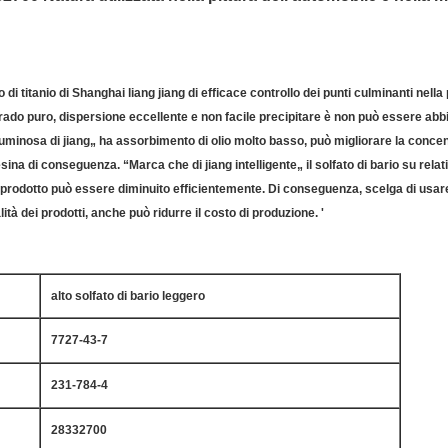
o di titanio di Shanghai liang jiang di efficace controllo dei punti culminanti nella
o grado puro, dispersione eccellente e non facile precipitare è non può essere abbi
ta luminosa di jiang„ ha assorbimento di olio molto basso, può migliorare la conce
resina di conseguenza. “Marca che di jiang intelligente„ il solfato di bario su r
prodotto può essere diminuito efficientemente. Di conseguenza, scelga di usare “i
ità dei prodotti, anche può ridurre il costo di produzione. '
alto solfato di bario leggero
7727-43-7
231-784-4
28332700