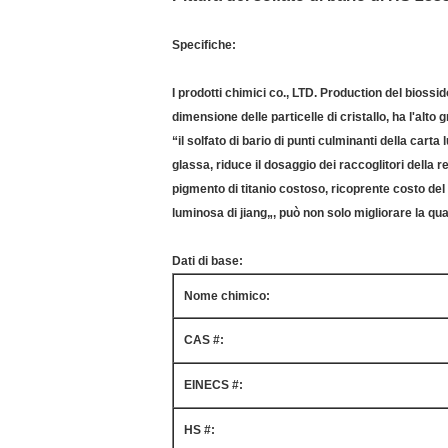
Specifiche:
I prodotti chimici co., LTD. Production del biossid
dimensione delle particelle di cristallo, ha l'alt
“il solfato di bario di punti culminanti della car
glassa, riduce il dosaggio dei raccoglitori della 
pigmento di titanio costoso, ricoprente costo del 
luminosa di jiang„, può non solo migliorare la qual
Dati di base:
Nome chimico:
CAS #:
EINECS #:
HS #: