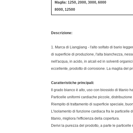
Maglia: 1250, 2000, 3000, 6000
8000, 12500
Descrizione:
1. Marca di Liangjiang - l'alto solfato di bario legg
di superficie di produzione, l'alta bianchezza, nes
nell'acqua, in acido, in alcali ed in solventi organic
eccellente, prodotto di corrosione. La maglia del 
Caratteristiche principali:
Il grado bianco è alto, uso con biossido di titanio h
Particelle uniformi cardiache piccole, distribuzione d
Riempito di trattamento di superficie speciale, buona 
L'isolamento di funzione cardiaca fra le particelle de
titanio, migliora l'efficienza della copertura.
Derivi la purezza del prodotto, a parte le particell