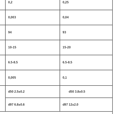
0,2
0,25
0,003
0,04
94
93
10-15
15-20
6.5-8.5
6.5-8.5
0,005
0,1
d50 2.5±0.2
d50 3.8±0.5
d97 6.8±0.6
d97 12±2.0