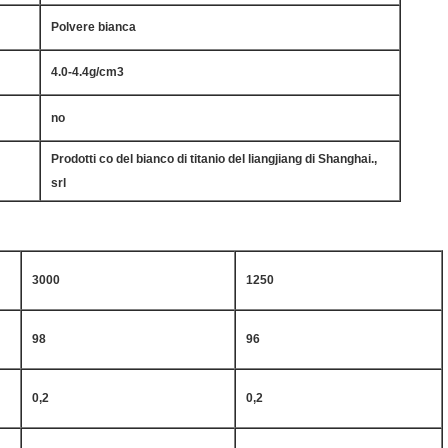
Polvere bianca
4.0-4.4g/cm3
no
Prodotti co del bianco di titanio del liangjiang di Shanghai.,
srl
3000
1250
98
96
0,2
0,2