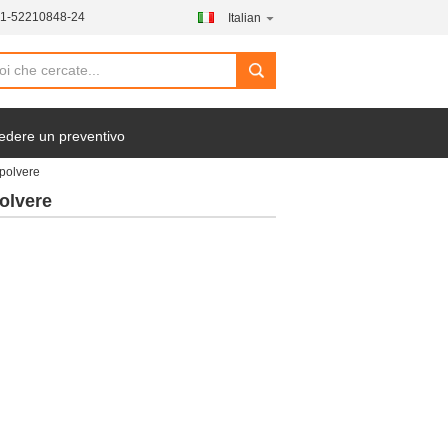
21-52210848-24
Italian
search
edere un preventivo
 polvere
polvere