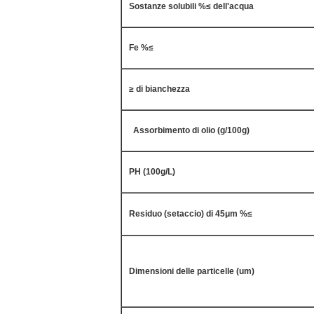
Sostanze solubili %≤ dell'acqua
Fe %≤
≥ di bianchezza
Assorbimento di olio (g/100g)
PH (100g/L)
Residuo (setaccio) di 45μm %≤
Dimensioni delle particelle (um)