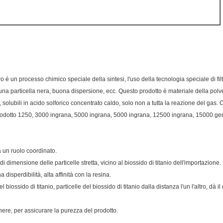
ero è un processo chimico speciale della sintesi, l'uso della tecnologia speciale di fi
suna particella nera, buona dispersione, ecc. Questo prodotto è materiale della polve
i, solubili in acido solforico concentrato caldo, solo non a tutta la reazione del gas. 
prodotto 1250, 3000 ingrana, 5000 ingrana, 5000 ingrana, 12500 ingrana, 15000 gene
a un ruolo coordinato.
i dimensione delle particelle stretta, vicino al biossido di titanio dell'importazione.
disperdibilità, alta affinità con la resina.
l biossido di titanio, particelle del biossido di titanio dalla distanza l'un l'altro, dà
e nere, per assicurare la purezza del prodotto.