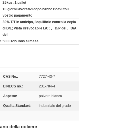
25kgs; 1 pallet
10 giorni lavorativi dopo hanno ricevuto il
vostro pagamento
30% T/T in anticipo, l'equilibrio contro la copia
di B/L; Vista irrevocabile L/C; 、 D/P del、 D/A
del
e:
5000Ton/Tons al mese
CAS No.:
7727-43-7
ElNECS no.:
231-784-4
Aspetto:
polvere bianca
Qualita Standard:
industriale del grado
mano della polvere