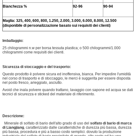
Bianchezza %
92-96
90-94
Maglia: 325, 400, 600, 800, 1.250, 2.000, 3.000, 6.000, 8.000, 12.500
(disponibile di personalizzazione basato sui requisiti dei clienti)
Imballaggio:
25 chilogrammi n.w per borsa tessuta plastica; o 500 chilogrammi/1.000
chilogrammi come requisiti dei clienti.
Sicurezza di stoccaggio e del trasporto:
Questo prodotto è polvere sicura ed inoffensiva, bianca. Per impedire l'umidità
nel corso di trasporto e di stoccaggio, le merci è suggerita per essere disposta
nel posto fresco, arieggiato, asciutto.
Avoid che inala polvere quando trattano, lavaggio con sapone ed acqua se dati
tecnici di sicurezza e sticked del materiale di riferimento.
Descrizione:
Minerale di solfato di bario dell'alto grado di uso del
solfato di bario di marca
di Liangjiang
, caratterizzato dalle caratteristiche di durezza più bassa, durezza
più bassa, procedura e più a basso costo semplici. dovuto la produzione
industriale del solfato di bario precipitato di grande, alto costo ed ha uno