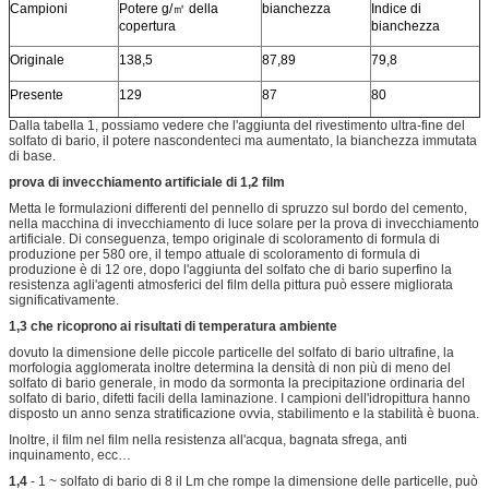
Campioni
Potere g/㎡ della
bianchezza
Indice di
copertura
bianchezza
Originale
138,5
87,89
79,8
Presente
129
87
80
Dalla tabella 1, possiamo vedere che l'aggiunta del rivestimento ultra-fine del
solfato di bario, il potere nascondenteci ma aumentato, la bianchezza immutata
di base.
prova di invecchiamento artificiale di 1,2 film
Metta le formulazioni differenti del pennello di spruzzo sul bordo del cemento,
nella macchina di invecchiamento di luce solare per la prova di invecchiamento
artificiale. Di conseguenza, tempo originale di scoloramento di formula di
produzione per 580 ore, il tempo attuale di scoloramento di formula di
produzione è di 12 ore, dopo l'aggiunta del solfato che di bario superfino la
resistenza agli'agenti atmosferici del film della pittura può essere migliorata
significativamente.
1,3 che ricoprono ai risultati di temperatura ambiente
dovuto la dimensione delle piccole particelle del solfato di bario ultrafine, la
morfologia agglomerata inoltre determina la densità di non più di meno del
solfato di bario generale, in modo da sormonta la precipitazione ordinaria del
solfato di bario, difetti facili della laminazione. I campioni dell'idropittura hanno
disposto un anno senza stratificazione ovvia, stabilimento e la stabilità è buona.
Inoltre, il film nel film nella resistenza all'acqua, bagnata sfrega, anti
inquinamento, ecc…
1,4
- 1 ~ solfato di bario di 8 il Lm che rompe la dimensione delle particelle, può