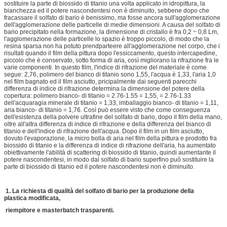
sostituire la parte di biossido di titanio una volta applicato in idropittura, la
bianchezza ed il potere nascondentesi non è diminuito, sebbene dopo che
fracassare il solfato di bario è benissimo, ma fosse ancora sull'agglomerazione
dell'agglomerazione delle particelle di medie dimensioni. A causa del solfato di
bario precipitato nella formazione, la dimensione di cristallo è fra 0,2 ~ 0,8 Lm,
l'agglomerazione delle particelle lo spazio è troppo piccolo, di modo che la
resina sparsa non ha potuto prendparteere all'agglomerazione nel corpo, che i
risultati quando il film della pittura dopo l'essiccamento, questo intercapedine,
piccolo che è conservato, sotto forma di aria, così migliorano la rifrazione fra le
varie componenti. In questo film, l'indice di rifrazione del materiale è come
segue: 2,76, polimero del bianco di titanio sono 1,55, l'acqua è 1,33, l'aria 1,0
nel film bagnato ed il film asciutto, pricipalmente dai seguenti parecchi
differenza di indice di rifrazione determina la dimensione del potere della
copertura: polimero bianco- di titanio = 2.76-1.55 = 1,55, = 2.76-1.33
dell'acquaragia minerale di titanio = 1,33, imballaggio bianco- di titanio = 1,11,
aria bianco- di titanio = 1,76. Così può essere visto che come conseguenza
dell'esistenza della polvere ultrafine del solfato di bario, dopo il film della mano,
oltre all'altra differenza di indice di rifrazione e della differenza del bianco di
titanio e dell'indice di rifrazione dell'acqua. Dopo il film in un film asciutto,
dovuto l'evaporazione, la micro bolla di aria nel film della pittura e prodotto fra
biossido di titanio e la differenza di indice di rifrazione dell'aria, ha aumentato
obiettivamente l'abilità di scattering di biossido di titanio, quindi aumentante il
potere nascondentesi, in modo dal solfato di bario superfino può sostituire la
parte di biossido di titanio ed il potere nascondentesi non è diminuito.
1. La richiesta di qualità del solfato di bario per la produzione della
plastica modificata,
riempitore e masterbatch trasparenti.