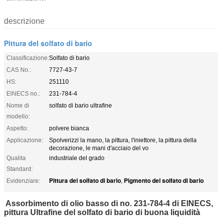
descrizione
Pittura del solfato di bario
Classificazione:
Solfato di bario
CAS No.:
7727-43-7
HS:
251110
ElNECS no.:
231-784-4
Nome di
solfato di bario ultrafine
modello:
Aspetto:
polvere bianca
Applicazione:
Spolverizzi la mano, la pittura, l'iniettore, la pittura della
decorazione, le mani d'acciaio del vo
Qualita
industriale del grado
Standard:
Pittura del solfato di bario
Pigmento del solfato di bario
Evidenziare:
,
Assorbimento di olio basso di no. 231-784-4 di ElNECS,
pittura Ultrafine del solfato di bario di buona liquidità