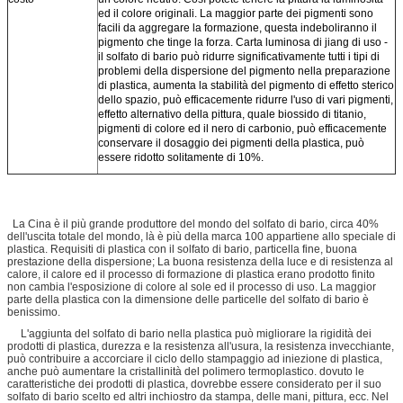
ed il colore originali. La maggior parte dei pigmenti sono
facili da aggregare la formazione, questa indeboliranno il
pigmento che tinge la forza. Carta luminosa di jiang di uso -
il solfato di bario può ridurre significativamente tutti i tipi di
problemi della dispersione del pigmento nella preparazione
di plastica, aumenta la stabilità del pigmento di effetto sterico
dello spazio, può efficacemente ridurre l'uso di vari pigmenti,
effetto alternativo della pittura, quale biossido di titanio,
pigmenti di colore ed il nero di carbonio, può efficacemente
conservare il dosaggio dei pigmenti della plastica, può
essere ridotto solitamente di 10%.
La Cina è il più grande produttore del mondo del solfato di bario, circa 40%
dell'uscita totale del mondo, là è più della marca 100 appartiene allo speciale di
plastica. Requisiti di plastica con il solfato di bario, particella fine, buona
prestazione della dispersione; La buona resistenza della luce e di resistenza al
calore, il calore ed il processo di formazione di plastica erano prodotto finito
non cambia l'esposizione di colore al sole ed il processo di uso. La maggior
parte della plastica con la dimensione delle particelle del solfato di bario è
benissimo.
L'aggiunta del solfato di bario nella plastica può migliorare la rigidità dei
prodotti di plastica, durezza e la resistenza all'usura, la resistenza invecchiante,
può contribuire a accorciare il ciclo dello stampaggio ad iniezione di plastica,
anche può aumentare la cristallinità del polimero termoplastico. dovuto le
caratteristiche dei prodotti di plastica, dovrebbe essere considerato per il suo
solfato di bario scelto ed altri inchiostro da stampa, delle mani, pittura, ecc. Nel