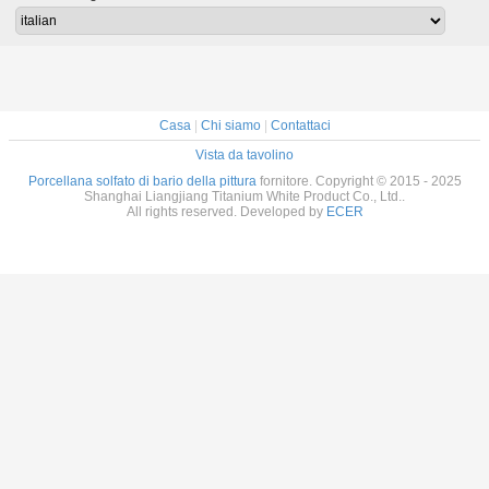
più basso
rivestimenti
pittura del solfato
di bario 38um
Casa
|
Chi siamo
|
Contattaci
Vista da tavolino
Porcellana solfato di bario della pittura
fornitore. Copyright © 2015 - 2025
Shanghai Liangjiang Titanium White Product Co., Ltd..
All rights reserved. Developed by
ECER