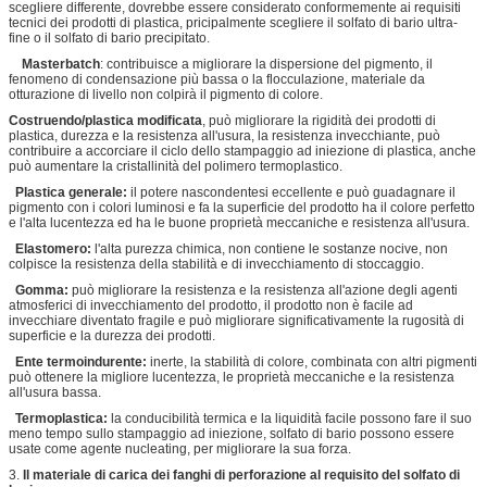
scegliere differente, dovrebbe essere considerato conformemente ai requisiti
tecnici dei prodotti di plastica, pricipalmente scegliere il solfato di bario ultra-
fine o il solfato di bario precipitato.
Masterbatch
: contribuisce a migliorare la dispersione del pigmento, il
fenomeno di condensazione più bassa o la flocculazione, materiale da
otturazione di livello non colpirà il pigmento di colore.
Costruendo/plastica modificata
, può migliorare la rigidità dei prodotti di
plastica, durezza e la resistenza all'usura, la resistenza invecchiante, può
contribuire a accorciare il ciclo dello stampaggio ad iniezione di plastica, anche
può aumentare la cristallinità del polimero termoplastico.
Plastica generale:
il potere nascondentesi eccellente e può guadagnare il
pigmento con i colori luminosi e fa la superficie del prodotto ha il colore perfetto
e l'alta lucentezza ed ha le buone proprietà meccaniche e resistenza all'usura.
Elastomero:
l'alta purezza chimica, non contiene le sostanze nocive, non
colpisce la resistenza della stabilità e di invecchiamento di stoccaggio.
Gomma:
può migliorare la resistenza e la resistenza all'azione degli agenti
atmosferici di invecchiamento del prodotto, il prodotto non è facile ad
invecchiare diventato fragile e può migliorare significativamente la rugosità di
superficie e la durezza dei prodotti.
Ente termoindurente:
inerte, la stabilità di colore, combinata con altri pigmenti
può ottenere la migliore lucentezza, le proprietà meccaniche e la resistenza
all'usura bassa.
Termoplastica:
la conducibilità termica e la liquidità facile possono fare il suo
meno tempo sullo stampaggio ad iniezione, solfato di bario possono essere
Lasciate un messaggio
usate come agente nucleating, per migliorare la sua forza.
3.
Il materiale di carica dei fanghi di perforazione al requisito del solfato di
Ti richiameremo presto!