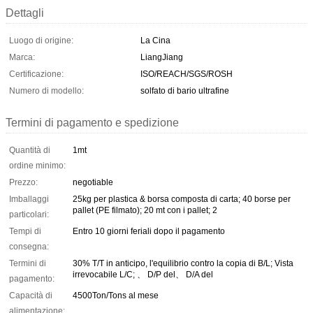
Dettagli
Luogo di origine:
La Cina
Marca:
LiangJiang
Certificazione:
ISO/REACH/SGS/ROSH
Numero di modello:
solfato di bario ultrafine
Termini di pagamento e spedizione
Quantità di
1mt
ordine minimo:
Prezzo:
negotiable
Imballaggi
25kg per plastica & borsa composta di carta; 40 borse per
pallet (PE filmato); 20 mt con i pallet; 2
particolari:
Tempi di
Entro 10 giorni feriali dopo il pagamento
consegna:
Termini di
30% T/T in anticipo, l'equilibrio contro la copia di B/L; Vista
irrevocabile L/C; 、 D/P del、 D/A del
pagamento:
Capacità di
4500Ton/Tons al mese
alimentazione: