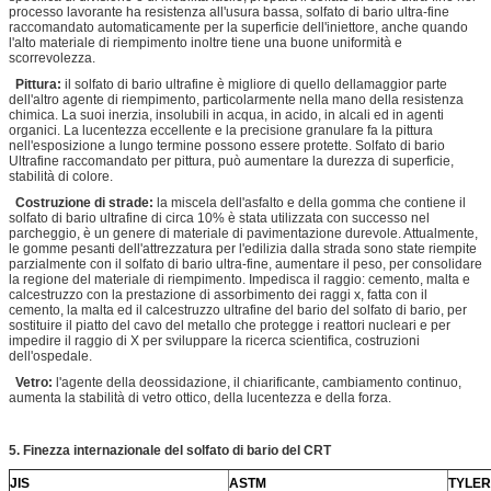
processo lavorante ha resistenza all'usura bassa, solfato di bario ultra-fine
raccomandato automaticamente per la superficie dell'iniettore, anche quando
l'alto materiale di riempimento inoltre tiene una buone uniformità e
scorrevolezza.
Pittura:
il solfato di bario ultrafine è migliore di quello dellamaggior parte
dell'altro agente di riempimento, particolarmente nella mano della resistenza
chimica. La suoi inerzia, insolubili in acqua, in acido, in alcali ed in agenti
organici. La lucentezza eccellente e la precisione granulare fa la pittura
nell'esposizione a lungo termine possono essere protette. Solfato di bario
Ultrafine raccomandato per pittura, può aumentare la durezza di superficie,
stabilità di colore.
Costruzione di strade:
la miscela dell'asfalto e della gomma che contiene il
solfato di bario ultrafine di circa 10% è stata utilizzata con successo nel
parcheggio, è un genere di materiale di pavimentazione durevole. Attualmente,
le gomme pesanti dell'attrezzatura per l'edilizia dalla strada sono state riempite
parzialmente con il solfato di bario ultra-fine, aumentare il peso, per consolidare
la regione del materiale di riempimento. Impedisca il raggio: cemento, malta e
calcestruzzo con la prestazione di assorbimento dei raggi x, fatta con il
cemento, la malta ed il calcestruzzo ultrafine del bario del solfato di bario, per
sostituire il piatto del cavo del metallo che protegge i reattori nucleari e per
impedire il raggio di X per sviluppare la ricerca scientifica, costruzioni
dell'ospedale.
Vetro:
l'agente della deossidazione, il chiarificante, cambiamento continuo,
aumenta la stabilità di vetro ottico, della lucentezza e della forza.
5. Finezza internazionale del solfato di bario del CRT
JIS
ASTM
TYLER