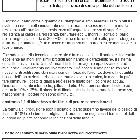
trasparente. Parte solfato di bario disponibile del biossido
di titanio di doppio invece di senza perdita del suo lustro.
Il solfato di bario come pigmento del riempitivo è ampiamente usato in pittura,
svolge un ruolo molto importante per migliorare lo spessore della mano, la
resistenza all'abrasione, la resistenza all'acqua, la durezza di superficie, di
resistenza al calore, la resistenza per urtare ecc… Inoltre, il solfato di bario
nella lunghezza d'onda di 300~400Lm ha riflettente molto alto, può proteggere
il film dal photoaging, è un efficace e stabilizzatore inorganico economico della
luce bianca.
Facendo uso della tecnologia speciale è fatto del solfato di bario dell'indennità
eccellente ha molti altri simili prodotti non hanno le caratteristiche. Il sistema
cristallino aciculare lo fa trasformarsi in in buon agente opacizzante e può
migliorare il livellamento del rivestimento. Può essere usato per l'auto che i
rivestimenti puliti sono stati usati come rinforzo dell'agente; dovuto la quantità
bassa dell'aspirazione dell'olio, contenuto elevato in carica, in modo da può
fare diminuire il costo di glassa può essere usato per il colore ad acqua,
l'iniettore, lo strato intermedio, pittura ad olio. Usila per sostituire il colore ad
acqua in 10% ~ 25% di biossido di titanio. I risultati migliorano la bianchezza,
nascondente il potere non sono diminuito.
confronto 1,1 di bianchezza del film e di potere nascondentesi
La formula di produzione (con il solfato di bario superfino invece del biossido di
titanio di 15%) e la formula originale di produzione negli stessi termini dei dati
di prova del piatto secondo le indicazioni della tabella 1
Effetto del solfato di bario sulla bianchezza dei rivestimenti