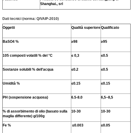
Shanghai., srl
Dati tecnici (norma: Q/VAIP-2010)
Oggetti
Qualità superiore
Qualificato
BaSO4 %
≥98
≥95
105 composti volatili % del °C
≤ 0,3
≤0.5
Sostanze solubili % dell'acqua
≤0.2
≤0.5
Umidità %
≤0.15
≤0.15
PH (sospensione acquosa)
6.5-8.0
6,5~8,5
% di assorbimento di olio (basato sulla
10-30
10-30
maglia differente) g/100g
Fe %
≤0.003
≤0.05