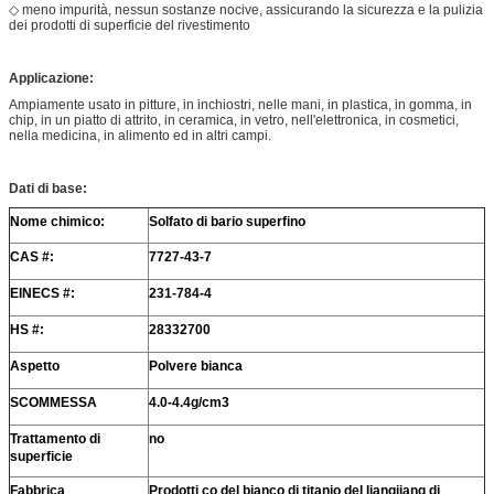
◇ meno impurità, nessun sostanze nocive, assicurando la sicurezza e la pulizia
dei prodotti di superficie del rivestimento
Applicazione:
Ampiamente usato in pitture, in inchiostri, nelle mani, in plastica, in gomma, in
chip, in un piatto di attrito, in ceramica, in vetro, nell'elettronica, in cosmetici,
nella medicina, in alimento ed in altri campi.
Dati di base:
Nome chimico:
Solfato di bario superfino
CAS #:
7727-43-7
EINECS #:
231-784-4
HS #:
28332700
Aspetto
Polvere bianca
SCOMMESSA
4.0-4.4g/cm3
Trattamento di
no
superficie
Fabbrica
Prodotti co del bianco di titanio del liangjiang di