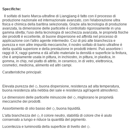
Specifiche:
Il solfato di bario Marca-ultrafine di Liangjiang è fatto con il processo di
produzione nazionale ed internazionale avanzato, con l'elaborazione ultra
fisica e chimica della baritina selezionata. Grazie alla tecnologia di produzione
avanzata, la dimensione delle particelle è controllato rigorosamente in una
gamma stretta; l'uso della tecnologia di secchezza avanzata, le proprietà fisiche
dei prodotti è eccellente, di buone dispersione ed affinità nel processo di
applicazione con l'altro agente intermedio. Coz di più alte bianchezza e
purezza e non altre impurità meccaniche, il nostro solfato di bario ultrafine è
della qualità superiore e della prestazione in prodotti interni. Può assorbire i
raggi di X, raggi gamma e dà all'alto materiale la densità e superficie la finitura,
che è ampiamente usata in pittura, in inchiostro, in pittura, in plastica, in
gomma, in chip, nel piatto di attrito, in ceramico, in di vetro, elettronica,
cosmetici, medicina, alimento ed altri campi.
Caratteristiche principali:
Elevata purezza del ◇, buona dispersione, resistenza ad alta temperatura,
buona resistenza alla nebbia del sale e resistenza agli'agenti atmosferici.
Le dimensioni delle particelle minuscole del ◇, migliorano le proprietà
meccaniche dei prodotti.
Assorbimento di olio basso del ◇, buona liquidità.
L'alta bianchezza del ◇, il colore neutro, stabilità di colore che è aiuto
conservato a lungo e riduce la quantità del pigmento.
Lucentezza e luminosità della superficie di livello del ◇.