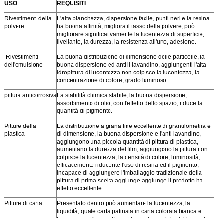
USO
REQUISITI
Rivestimenti della
L'alta bianchezza, dispersione facile, punti neri e la resina
polvere
ha buona affinità, migliora il tasso della polvere, può
migliorare significativamente la lucentezza di superficie,
livellante, la durezza, la resistenza all'urto, adesione.
Rivestimenti
La buona distribuzione di dimensione delle particelle, la
dell'emulsione
buona dispersione ed anti il lavandino, aggiungenti l'alta
idropittura di lucentezza non colpisce la lucentezza, la
concentrazione di colore, grado luminoso.
pittura anticorrosiva
La stabilità chimica stabile, la buona dispersione,
assorbimento di olio, con l'effetto dello spazio, riduce la
quantità di pigmento.
Pitture della
La distribuzione a grana fine eccellente di granulometria e
plastica
di dimensione, la buona dispersione e l'anti lavandino,
aggiungono una piccola quantità di pittura di plastica,
aumentano la durezza del film, aggiungono la pittura non
colpisce la lucentezza, la densità di colore, luminosità,
efficacemente riducente l'uso di resina ed il pigmento,
incapace di aggiungere l'imballaggio tradizionale della
pittura di prima scelta aggiunge aggiunge il prodotto ha
effetto eccellente
Pitture di carta
Presentato dentro può aumentare la lucentezza, la
liquidità, quale carta patinata in carta colorata bianca e