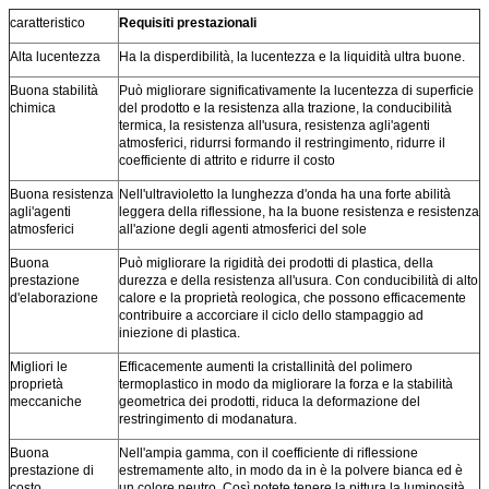
caratteristico
Requisiti prestazionali
Alta lucentezza
Ha la disperdibilità, la lucentezza e la liquidità ultra buone.
Buona stabilità
Può migliorare significativamente la lucentezza di superficie
chimica
del prodotto e la resistenza alla trazione, la conducibilità
termica, la resistenza all'usura, resistenza agli'agenti
atmosferici, ridurrsi formando il restringimento, ridurre il
coefficiente di attrito e ridurre il costo
Buona resistenza
Nell'ultravioletto la lunghezza d'onda ha una forte abilità
agli'agenti
leggera della riflessione, ha la buone resistenza e resistenza
atmosferici
all'azione degli agenti atmosferici del sole
Buona
Può migliorare la rigidità dei prodotti di plastica, della
prestazione
durezza e della resistenza all'usura. Con conducibilità di alto
d'elaborazione
calore e la proprietà reologica, che possono efficacemente
contribuire a accorciare il ciclo dello stampaggio ad
iniezione di plastica.
Migliori le
Efficacemente aumenti la cristallinità del polimero
proprietà
termoplastico in modo da migliorare la forza e la stabilità
meccaniche
geometrica dei prodotti, riduca la deformazione del
restringimento di modanatura.
Buona
Nell'ampia gamma, con il coefficiente di riflessione
prestazione di
estremamente alto, in modo da in è la polvere bianca ed è
costo
un colore neutro. Così potete tenere la pittura la luminosità