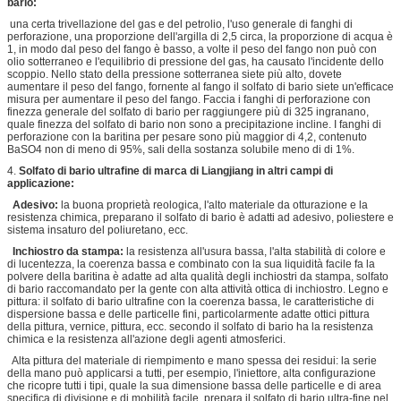
bario:
una certa trivellazione del gas e del petrolio, l'uso generale di fanghi di
perforazione, una proporzione dell'argilla di 2,5 circa, la proporzione di acqua è
1, in modo dal peso del fango è basso, a volte il peso del fango non può con
olio sotterraneo e l'equilibrio di pressione del gas, ha causato l'incidente dello
scoppio. Nello stato della pressione sotterranea siete più alto, dovete
aumentare il peso del fango, fornente al fango il solfato di bario siete un'efficace
misura per aumentare il peso del fango. Faccia i fanghi di perforazione con
finezza generale del solfato di bario per raggiungere più di 325 ingranano,
quale finezza del solfato di bario non sono a precipitazione incline. I fanghi di
perforazione con la baritina per pesare sono più maggior di 4,2, contenuto
BaSO4 non di meno di 95%, sali della sostanza solubile meno di di 1%.
4.
Solfato di bario ultrafine di marca di Liangjiang in altri campi di
applicazione:
Adesivo:
la buona proprietà reologica, l'alto materiale da otturazione e la
resistenza chimica, preparano il solfato di bario è adatti ad adesivo, poliestere e
sistema insaturo del poliuretano, ecc.
Inchiostro da stampa:
la resistenza all'usura bassa, l'alta stabilità di colore e
di lucentezza, la coerenza bassa e combinato con la sua liquidità facile fa la
polvere della baritina è adatte ad alta qualità degli inchiostri da stampa, solfato
di bario raccomandato per la gente con alta attività ottica di inchiostro. Legno e
pittura: il solfato di bario ultrafine con la coerenza bassa, le caratteristiche di
Invia
dispersione bassa e delle particelle fini, particolarmente adatte ottici pittura
della pittura, vernice, pittura, ecc. secondo il solfato di bario ha la resistenza
chimica e la resistenza all'azione degli agenti atmosferici.
Alta pittura del materiale di riempimento e mano spessa dei residui: la serie
della mano può applicarsi a tutti, per esempio, l'iniettore, alta configurazione
che ricopre tutti i tipi, quale la sua dimensione bassa delle particelle e di area
specifica di divisione e di mobilità facile, prepara il solfato di bario ultra-fine nel