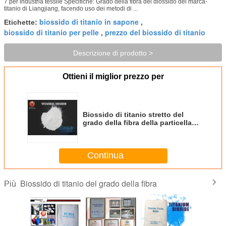
7 per industria tessile Specifiche: Grado della fibra del diossido del marca-
titanio di Liangjiang, facendo uso dei metodi di ...
biossido di titanio in sapone
Etichette:
,
biossido di titanio per pelle
prezzo del biossido di titanio
,
Descrizione di prodotto >
Ottieni il miglior prezzo per
Biossido di titanio stretto del
grado della fibra della particella
di CAS 13463-67-7 per industria
tessile
Continua
Biossido di titanio del grado della fibra
Più