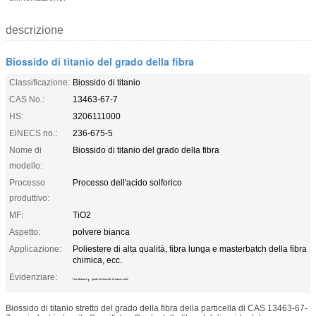
descrizione
Biossido di titanio del grado della fibra
Classificazione:
Biossido di titanio
CAS No.:
13463-67-7
HS:
3206111000
ElNECS no.:
236-675-5
Nome di
Biossido di titanio del grado della fibra
modello:
Processo
Processo dell'acido solforico
produttivo:
MF:
TiO2
Aspetto:
polvere bianca
Applicazione:
Poliestere di alta qualità, fibra lunga e masterbatch della fibra
chimica, ecc.
Evidenziare:
,
Tio2 Anatase
grado di biossido di titanio rutilo
Biossido di titanio stretto del grado della fibra della particella di CAS 13463-67-