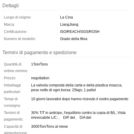
Dettagli
Luogo di origine:
La Cina
Marca:
LiangJiang
Certificazione:
ISO/REACH/SGS/ROSH
Numero di modello:
Grado della fibra
Termini di pagamento e spedizione
Quantità di
1Ton/Tons
ordine minimo:
Prezzo:
negotiation
Imballaggi
La valvola composta della carta e della plastica insacca,
peso netto di ogni borsa: 25kgs; 1 pallet
particolari:
Tempi di
10 giorni lavorativi dopo hanno ricevuto il vostro pagamento
consegna:
Termini di
30% T/T in anticipo, l'equilibrio contro la copia di B/L; Vista
irrevocabile L/C; 、 D/P del、 D/A del
pagamento:
Capacità di
3000Ton/Tons al mese
alimentazione: