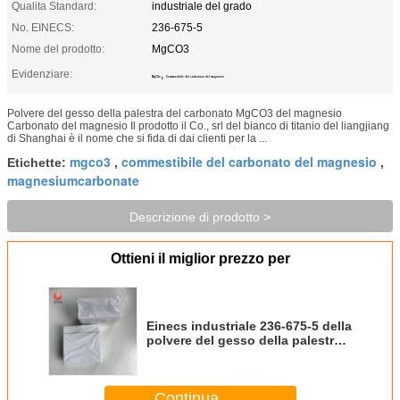
Qualita Standard:
industriale del grado
No. EINECS:
236-675-5
Nome del prodotto:
MgCO3
Evidenziare:
,
MgCO3
Commestibile del carbonato del magnesio
Polvere del gesso della palestra del carbonato MgCO3 del magnesio
Carbonato del magnesio Il prodotto il Co., srl del bianco di titanio del liangjiang
di Shanghai è il nome che si fida di dai clienti per la ...
mgco3
commestibile del carbonato del magnesio
Etichette:
,
,
magnesiumcarbonate
Descrizione di prodotto >
Ottieni il miglior prezzo per
Einecs industriale 236-675-5 della
polvere del gesso della palestra
del carbonato Mgco3 del
magnesio del grado
Continua