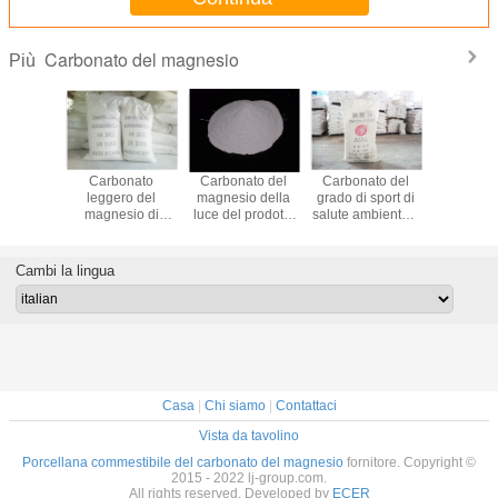
Carbonato del magnesio
Più
vere
Carbonato
Carbonato del
Carbonato del
Il carb
iale CAS
leggero del
magnesio della
grado di sport di
bianco
do MgCO3
magnesio di
luce del prodotto
salute ambientale
magnesio
090-64-4
metodo della
industriale per no.
della polvere
luce della
dustria
magnesite del
546-93-0 di CAS
CAS13717-00-5
per la gin
etica
grado per molte
del riempitore dei
della magnesia
imped
Cambi la lingua
industrie
pigmenti
MgCO3
sdruccio
Casa
|
Chi siamo
|
Contattaci
Vista da tavolino
Porcellana commestibile del carbonato del magnesio
fornitore. Copyright ©
2015 - 2022 lj-group.com.
All rights reserved. Developed by
ECER