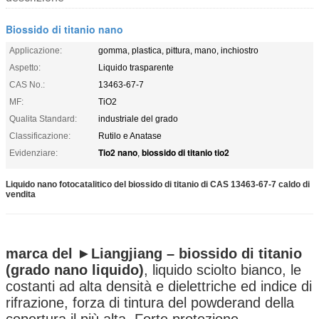
Biossido di titanio nano
Applicazione:
gomma, plastica, pittura, mano, inchiostro
Aspetto:
Liquido trasparente
CAS No.:
13463-67-7
MF:
TiO2
Qualita Standard:
industriale del grado
Classificazione:
Rutilo e Anatase
Tio2 nano
biossido di titanio tio2
Evidenziare:
,
Liquido nano fotocatalitico del biossido di titanio di CAS 13463-67-7 caldo di
vendita
marca del ►Liangjiang – biossido di titanio
(grado nano liquido)
, liquido sciolto bianco, le
costanti ad alta densità e dielettriche ed indice di
rifrazione, forza di tintura del powderand della
copertura il più alta. Forte protezione