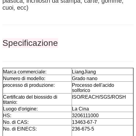
plastica, inchiostri da stampa, carte, gomme,
cuoi, ecc)
Specificazione
Marca commerciale:
LiangJiang
Numero di modello:
Grado nano
processo di produzione:
Processo dell'acido
solforico
Certificato del biossido di
ISO/REACH/SGS/ROSH
titanio:
Luogo d'origine:
La Cina
HS:
3206111000
No. di CAS:
13463-67-7
No. di ElNECS:
236-675-5