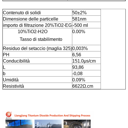
Contenuto di solidi
50±2%
Dimensione delle particelle
581nm
importo di filtrazione 20%TiO2-EG
500 ml
>
10%TiO2-H2O
0.00%
Tasso di stabilimento
Residuo del setaccio (maglia 325)
0,003%
PH
6,56
Conducibilità
151.0μs/cm
L
93,86
b
-0,08
Umidità
0.09%
Resistività
6622Ω.cm