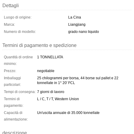
Dettagli
Luogo di origine:
La Cina
Marca:
Liangjiang
Numero di modello:
grado nano liquido
Termini di pagamento e spedizione
Quantità di ordine
1 TONNELLATA
minimo:
Prezzo:
negotiable
Imballaggi
25 chilogrammi per borsa, 44 borse sul pallet e 22
tonnellate in 1* 20' FCL
particolari:
Tempi di consegna:
7 giorni di lavoro
Termini di
L / C, T / T, Western Union
pagamento:
Capacità di
Un'uscita annuale di 35.000 tonnellate
alimentazione:
descrizione