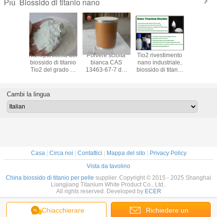
Biossido di titanio nano
Più
lvere di
Nanoparticella del
Polvere sciolta
Tio2 rivestimento
Commest
co di
biossido di titanio
bianca CAS
nano industriale,
nano ad
talisi
Tio2 del grado di
13463-67-7 del
biossido di titanio
livello liq
 biossido
industria per il
biossido di titanio
del grado del
biossido di
nio nano
pigmento CAS
nano autopulente
rutilo per
dosaggio b
letto del
13463 67 7
Tio2
protezione di UVB
8,5 - di 
Cambi la lingua
ilo
Casa
|
Circa noi
|
Contattici
|
Mappa del sito
|
Privacy Policy
Vista da tavolino
China biossido di titanio per pelle
supplier. Copyright © 2015 - 2025 Shanghai
Liangjiang Titanium White Product Co., Ltd..
All rights reserved. Developed by
ECER
Chiacchierare
Richiedere un